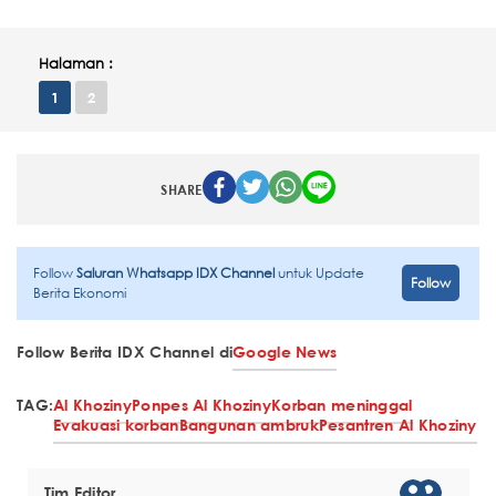
Halaman :
1
2
SHARE
Follow
Saluran Whatsapp IDX Channel
untuk Update
Follow
Berita Ekonomi
Follow Berita IDX Channel di
Google News
TAG:
Al Khoziny
Ponpes Al Khoziny
Korban meninggal
Evakuasi korban
Bangunan ambruk
Pesantren Al Khoziny
Tim Editor