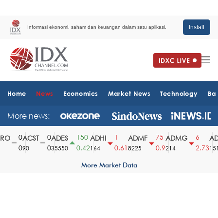
Install
Informasi ekonomi, saham dan keuangan dalam satu aplikasi.
Home
News
Economics
Market News
Technology
Ba
More news:
0
0
150
1
75
6
O
ACST
ADES
ADHI
ADMF
ADMG
AD
0
0
0.42
0.61
0.9
2.73
90
35550
164
8225
214
1510
More Market Data