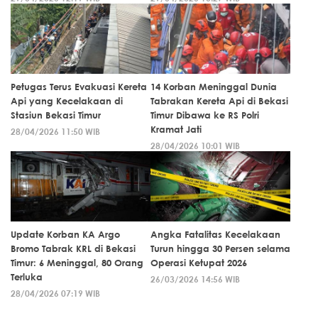
Petugas Terus Evakuasi Kereta
14 Korban Meninggal Dunia
Api yang Kecelakaan di
Tabrakan Kereta Api di Bekasi
Stasiun Bekasi Timur
Timur Dibawa ke RS Polri
Kramat Jati
28/04/2026 11:50 WIB
28/04/2026 10:01 WIB
Update Korban KA Argo
Angka Fatalitas Kecelakaan
Bromo Tabrak KRL di Bekasi
Turun hingga 30 Persen selama
Timur: 6 Meninggal, 80 Orang
Operasi Ketupat 2026
Terluka
26/03/2026 14:56 WIB
28/04/2026 07:19 WIB