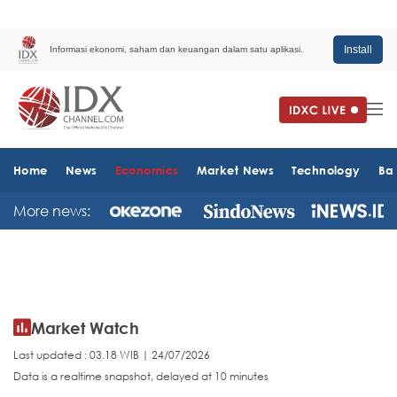
Install
Informasi ekonomi, saham dan keuangan dalam satu aplikasi.
Home
News
Economics
Market News
Technology
Ba
More news:
Market Watch
Last updated : 03.18 WIB | 24/07/2026
Data is a realtime snapshot, delayed at 10 minutes