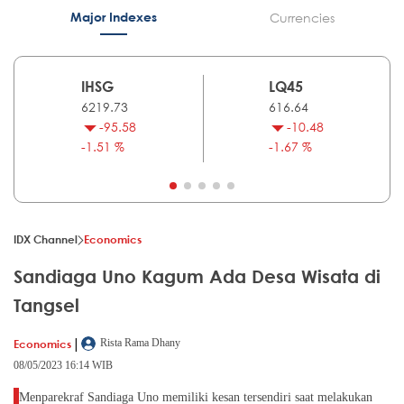
Major Indexes
Currencies
IHSG
LQ45
6219.73
616.64
-95.58
-10.48
-1.51 %
-1.67 %
IDX Channel
Economics
Sandiaga Uno Kagum Ada Desa Wisata di
Tangsel
|
Economics
Rista Rama Dhany
08/05/2023 16:14 WIB
Menparekraf Sandiaga Uno memiliki kesan tersendiri saat melakukan