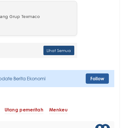
tang Grup Texmaco
Lihat Semua
pdate Berita Ekonomi
Follow
Utang pemeritah
Menkeu