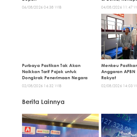
06/08/2026 04:38 WIB
04/08/2026 11:47 W
Purbaya Pastikan Tak Akan
Menkeu Pastika
Naikkan Tarif Pajak untuk
Anggaran APBN 
Dongkrak Penerimaan Negara
Rakyat
02/08/2026 16:32 WIB
02/08/2026 14:03 W
Berita Lainnya