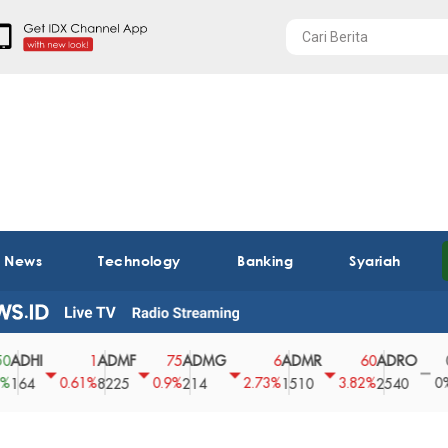
t News
Technology
Banking
Syariah
I
ADMF
ADMG
ADMR
ADRO
AEG
1
75
6
60
0
0.61%
0.9%
2.73%
3.82%
0%
8225
214
1510
2540
43