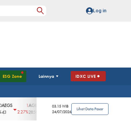
Log in
ESG Zone
Lainnya
IDXC LIVE
S
AGII
AGRO
AGRS
AHAP
AIMS
1
100
4
0
2
03.15 WIB
Lihat Data Pasar
2.27%
3.39%
2.63%
0%
2.04%
2850
148
24/07/2026
62
96
360