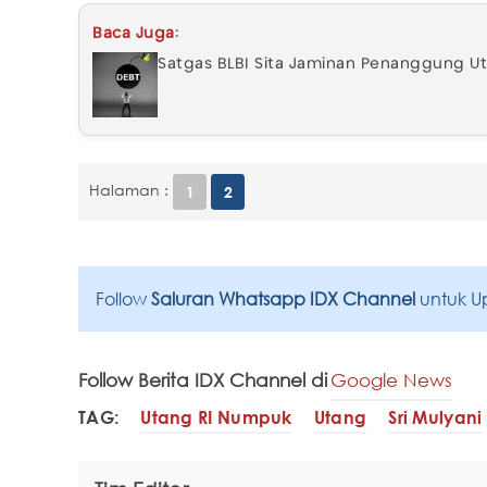
Baca Juga:
Satgas BLBI Sita Jaminan Penanggung U
Halaman :
1
2
Follow
Saluran Whatsapp IDX Channel
untuk U
Follow Berita IDX Channel di
Google News
TAG:
Utang RI Numpuk
Utang
Sri Mulyani