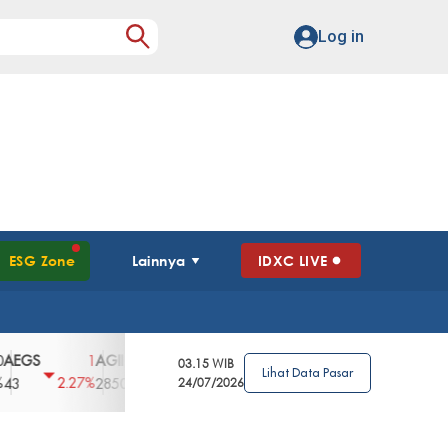
Log in
ESG Zone
Lainnya
IDXC LIVE
AGII
AGRO
AGRS
AHAP
AIMS
1
100
4
0
2
03.15 WIB
Lihat Data Pasar
2.27%
3.39%
2.63%
0%
2.04%
2850
148
24/07/2026
62
96
360