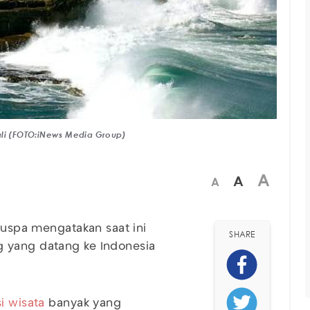
ali (FOTO:iNews Media Group)
A
A
A
 Puspa mengatakan saat ini
SHARE
g yang datang ke Indonesia
i wisata
banyak yang