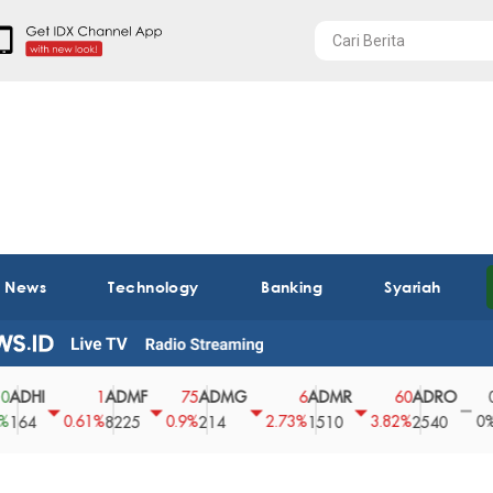
t News
Technology
Banking
Syariah
ADMF
ADMG
ADMR
ADRO
AEGS
1
75
6
60
0
0.61%
0.9%
2.73%
3.82%
0%
8225
214
1510
2540
43