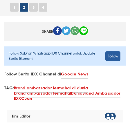
1
2
3
4
SHARE
Follow
Saluran Whatsapp IDX Channel
untuk Update
Follow
Berita Ekonomi
Follow Berita IDX Channel di
Google News
TAG:
Brand ambassador termahal di dunia
brand ambassador termahal
Dunia
Brand Ambassador
IDXCuan
Tim Editor