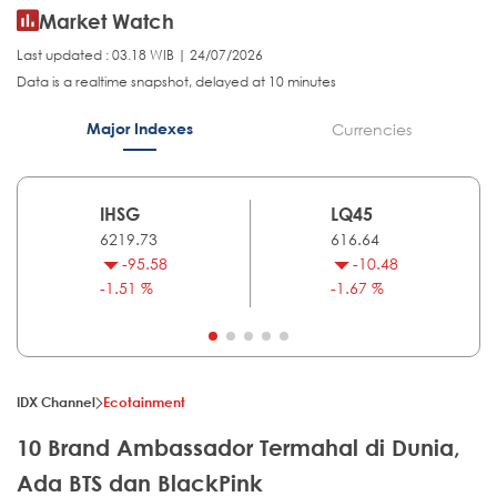
Market Watch
Last updated : 03.18 WIB | 24/07/2026
Data is a realtime snapshot, delayed at 10 minutes
Major Indexes
Currencies
IHSG
LQ45
6219.73
616.64
-95.58
-10.48
-1.51 %
-1.67 %
IDX Channel
Ecotainment
10 Brand Ambassador Termahal di Dunia,
Ada BTS dan BlackPink