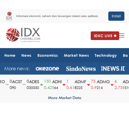
Install
Informasi ekonomi, saham dan keuangan dalam satu aplikasi.
Home
News
Economics
Market News
Technology
Ba
More news:
0
0
150
1
75
6
O
ACST
ADES
ADHI
ADMF
ADMG
ADM
0
0
0.42
0.61
0.9
2.73
90
35550
164
8225
214
1510
More Market Data