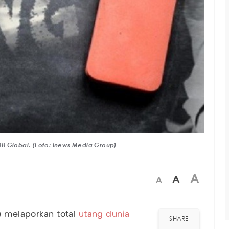
PDB Global. (Foto: Inews Media Group)
A
A
A
F) melaporkan total
utang
dunia
SHARE