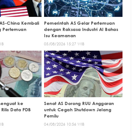
AS-China Kembali
Pemerintah AS Gelar Pertemuan
g Pertemuan
dengan Raksasa Industri AI Bahas
Isu Keamanan
IB
05/08/2026 15:27 WIB
Menguat ke
Senat AS Dorong RUU Anggaran
Rilis Data PDB
untuk Cegah Shutdown Jelang
Pemilu
IB
04/08/2026 10:56 WIB