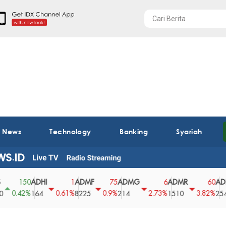
t News
Technology
Banking
Syariah
ADHI
ADMF
ADMG
ADMR
ADRO
150
1
75
6
60
42%
0.61%
0.9%
2.73%
3.82%
164
8225
214
1510
2540