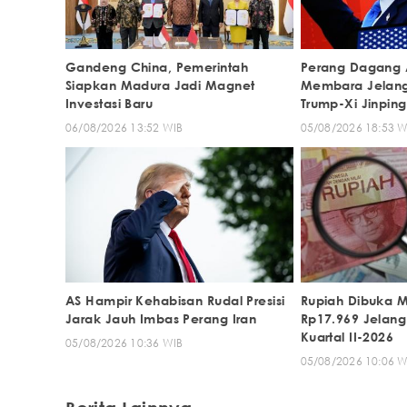
Gandeng China, Pemerintah
Perang Dagang 
Siapkan Madura Jadi Magnet
Membara Jelan
Investasi Baru
Trump-Xi Jinping
06/08/2026 13:52 WIB
05/08/2026 18:53 W
AS Hampir Kehabisan Rudal Presisi
Rupiah Dibuka 
Jarak Jauh Imbas Perang Iran
Rp17.969 Jelang 
Kuartal II-2026
05/08/2026 10:36 WIB
05/08/2026 10:06 W