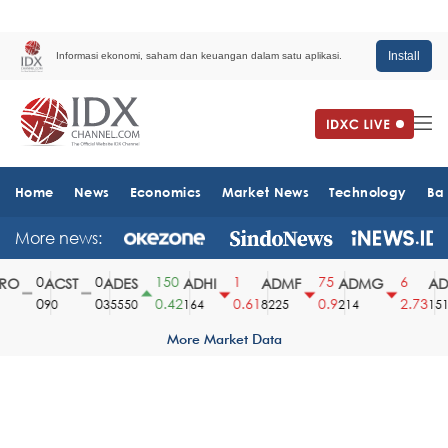
Install
Informasi ekonomi, saham dan keuangan dalam satu aplikasi.
Home
News
Economics
Market News
Technology
Ba
More news:
0
0
150
1
75
6
O
ACST
ADES
ADHI
ADMF
ADMG
ADM
0
0
0.42
0.61
0.9
2.73
90
35550
164
8225
214
1510
More Market Data