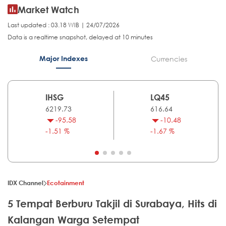
Market Watch
Last updated : 03.18 WIB | 24/07/2026
Data is a realtime snapshot, delayed at 10 minutes
Major Indexes
Currencies
IHSG
LQ45
6219.73
616.64
-95.58
-10.48
-1.51 %
-1.67 %
IDX Channel
Ecotainment
5 Tempat Berburu Takjil di Surabaya, Hits di
Kalangan Warga Setempat