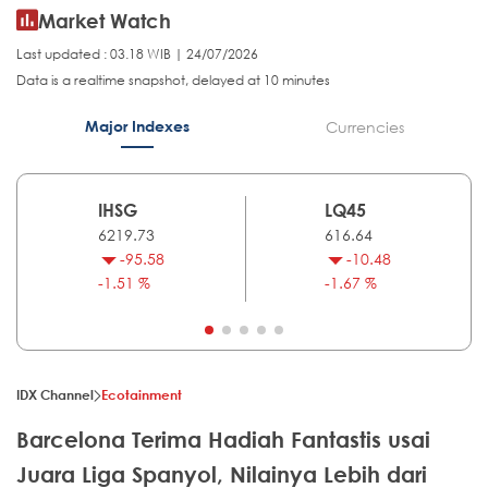
Market Watch
Last updated : 03.18 WIB | 24/07/2026
Data is a realtime snapshot, delayed at 10 minutes
Major Indexes
Currencies
IHSG
LQ45
6219.73
616.64
-95.58
-10.48
-1.51 %
-1.67 %
IDX Channel
Ecotainment
Barcelona Terima Hadiah Fantastis usai
Juara Liga Spanyol, Nilainya Lebih dari