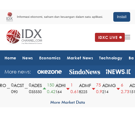
Install
Informasi ekonomi, saham dan keuangan dalam satu aplikasi.
Home
News
Economics
Market News
Technology
Ba
More news:
0
0
150
1
75
6
O
ACST
ADES
ADHI
ADMF
ADMG
ADM
0
0
0.42
0.61
0.9
2.73
90
35550
164
8225
214
1510
More Market Data