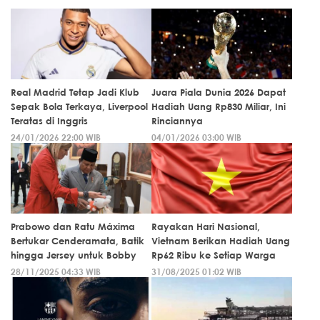
Real Madrid Tetap Jadi Klub
Juara Piala Dunia 2026 Dapat
Sepak Bola Terkaya, Liverpool
Hadiah Uang Rp830 Miliar, Ini
Teratas di Inggris
Rinciannya
24/01/2026 22:00 WIB
04/01/2026 03:00 WIB
Prabowo dan Ratu Máxima
Rayakan Hari Nasional,
Bertukar Cenderamata, Batik
Vietnam Berikan Hadiah Uang
hingga Jersey untuk Bobby
Rp62 Ribu ke Setiap Warga
28/11/2025 04:33 WIB
31/08/2025 01:02 WIB