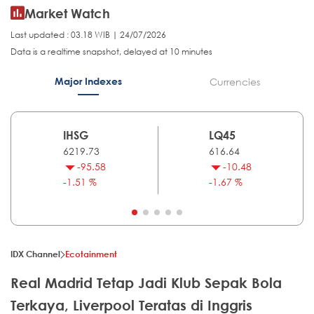
Market Watch
Last updated : 03.18 WIB | 24/07/2026
Data is a realtime snapshot, delayed at 10 minutes
Major Indexes
Currencies
IHSG
LQ45
6219.73
616.64
-95.58
-10.48
-1.51 %
-1.67 %
IDX Channel
Ecotainment
Real Madrid Tetap Jadi Klub Sepak Bola
Terkaya, Liverpool Teratas di Inggris