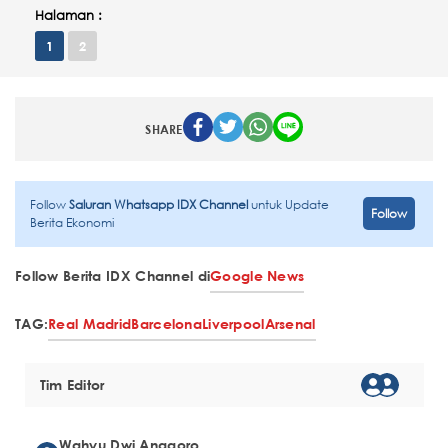
Halaman :
1
2
SHARE
Follow
Saluran Whatsapp IDX Channel
untuk Update
Follow
Berita Ekonomi
Follow Berita IDX Channel di
Google News
TAG:
Real Madrid
Barcelona
Liverpool
Arsenal
Tim Editor
Wahyu Dwi Anggoro