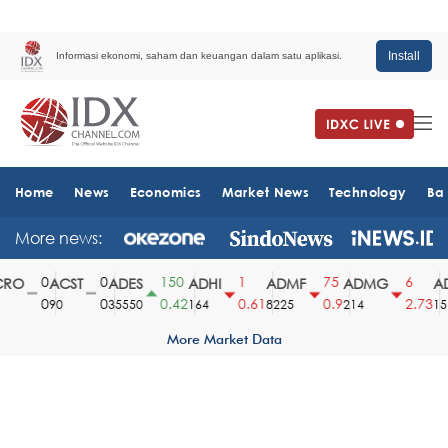
Install
Informasi ekonomi, saham dan keuangan dalam satu aplikasi.
Home
News
Economics
Market News
Technology
Ba
More news:
0
0
150
1
75
6
RO
ACST
ADES
ADHI
ADMF
ADMG
AD
0
0
0.42
0.61
0.9
2.73
90
35550
164
8225
214
151
More Market Data