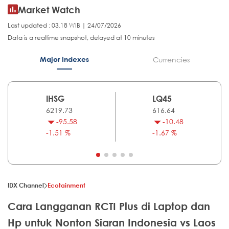
Market Watch
Last updated : 03.18 WIB | 24/07/2026
Data is a realtime snapshot, delayed at 10 minutes
Major Indexes
Currencies
IHSG
LQ45
6219.73
616.64
-95.58
-10.48
-1.51 %
-1.67 %
IDX Channel
Ecotainment
Cara Langganan RCTI Plus di Laptop dan
Hp untuk Nonton Siaran Indonesia vs Laos