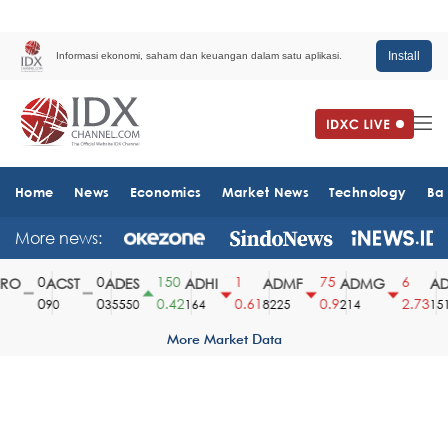
Install
Informasi ekonomi, saham dan keuangan dalam satu aplikasi.
Home
News
Economics
Market News
Technology
Ba
More news:
0
0
150
1
75
6
O
ACST
ADES
ADHI
ADMF
ADMG
ADM
0
0
0.42
0.61
0.9
2.73
90
35550
164
8225
214
1510
More Market Data