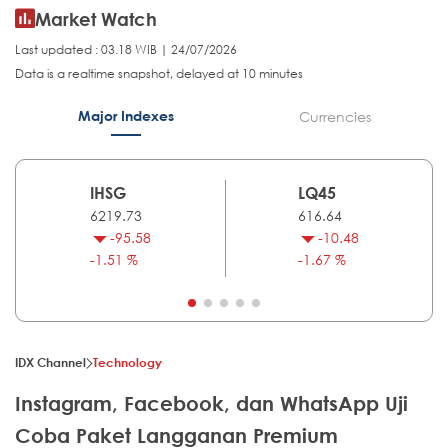
Market Watch
Last updated : 03.18 WIB | 24/07/2026
Data is a realtime snapshot, delayed at 10 minutes
Major Indexes
Currencies
IHSG
LQ45
6219.73
616.64
-95.58
-10.48
-1.51 %
-1.67 %
IDX Channel
Technology
Instagram, Facebook, dan WhatsApp Uji
Coba Paket Langganan Premium