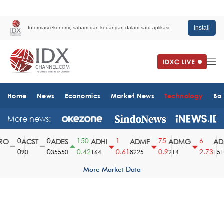
Install
Informasi ekonomi, saham dan keuangan dalam satu aplikasi.
Home
News
Economics
Market News
Technology
Ba
More news:
0
0
150
1
75
6
O
ACST
ADES
ADHI
ADMF
ADMG
ADM
0
0
0.42
0.61
0.9
2.73
90
35550
164
8225
214
1510
More Market Data