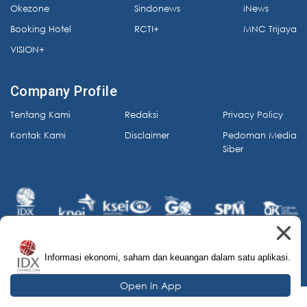
Okezone
Sindonews
iNews
Booking Hotel
RCTI+
MNC Trijaya
VISION+
Company Profile
Tentang Kami
Redaksi
Privacy Policy
Kontak Kami
Disclaimer
Pedoman Media
Siber
Informasi ekonomi, saham dan keuangan dalam satu aplikasi.
© 2026 IDX Channel. All Rights Reserved.
Open in App