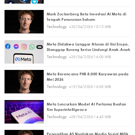
Mark Zuckerberg Bela Investasi AI Meta di
Tengah Penurunan Saham
·
Technology
30/04/2026 10:15 WIB
Meta Didakwa Langgar Aturan di Uni Eropa,
Dianggap Kurang Serius Lindungi Anak-Anak
·
Technology
29/04/2026 16:00 WIB
Meta Berencana PHK 8.000 Karyawan pada
Mei 2026
·
Technology
19/04/2026 16:00 WIB
Meta Luncurkan Model AI Pertama Buatan
Tim Superintelligence
·
Technology
09/04/2026 14:45 WIB
Pengadilan AS Nyatakan Media Sosial Milik