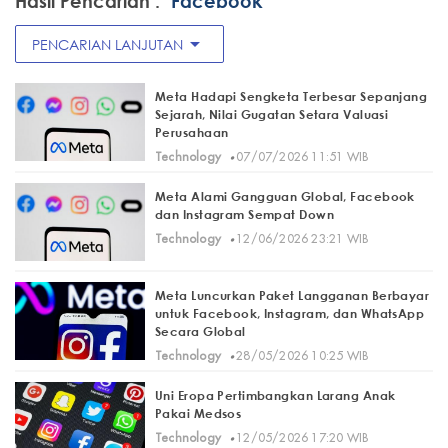
Hasil Pencarian :
"Facebook"
arrow_drop_down
PENCARIAN LANJUTAN
Meta Hadapi Sengketa Terbesar Sepanjang
Sejarah, Nilai Gugatan Setara Valuasi
Perusahaan
·
Technology
07/07/2026 11:51 WIB
Meta Alami Gangguan Global, Facebook
dan Instagram Sempat Down
·
Technology
12/06/2026 23:21 WIB
Meta Luncurkan Paket Langganan Berbayar
untuk Facebook, Instagram, dan WhatsApp
Secara Global
·
Technology
28/05/2026 10:25 WIB
Uni Eropa Pertimbangkan Larang Anak
Pakai Medsos
·
Technology
12/05/2026 17:20 WIB