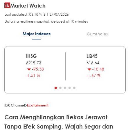
Market Watch
Last updated : 03.18 WIB | 24/07/2026
Data is a realtime snapshot, delayed at 10 minutes
Major Indexes
Currencies
IHSG
LQ45
6219.73
616.64
-95.58
-10.48
-1.51 %
-1.67 %
IDX Channel
Ecotainment
Cara Menghilangkan Bekas Jerawat
Tanpa Efek Samping, Wajah Segar dan