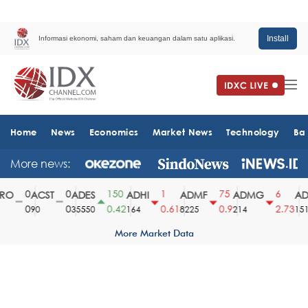
Install
Informasi ekonomi, saham dan keuangan dalam satu aplikasi.
Home
News
Economics
Market News
Technology
Ba
More news:
0
0
150
1
75
6
O
ACST
ADES
ADHI
ADMF
ADMG
ADM
0
0
0.42
0.61
0.9
2.73
90
35550
164
8225
214
1510
More Market Data