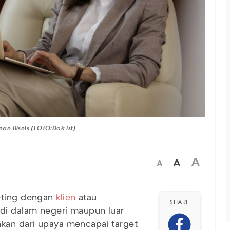
nan Bisnis (FOTO:Dok Ist)
A
A
A
eting dengan
klien
atau
SHARE
 di dalam negeri maupun luar
hkan dari upaya mencapai target