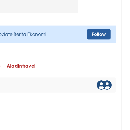
pdate Berita Ekonomi
Follow
s
Aladintravel