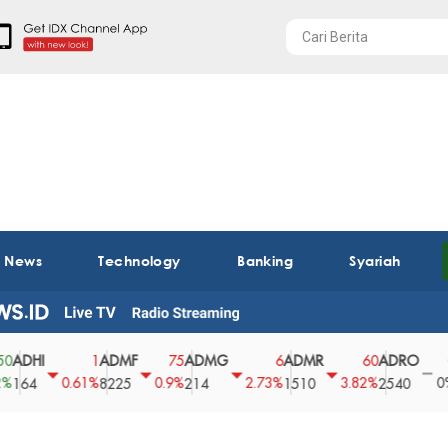
t News
Technology
Banking
Syariah
I
ADMF
ADMG
ADMR
ADRO
AEG
1
75
6
60
0
0.61%
0.9%
2.73%
3.82%
0%
8225
214
1510
2540
43