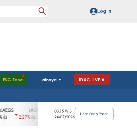
Log in
ESG Zone
Lainnya
IDXC LIVE
S
AGII
AGRO
AGRS
AHAP
AIMS
1
100
4
0
2
03.15 WIB
Lihat Data Pasar
2.27%
3.39%
2.63%
0%
2.04%
2850
148
24/07/2026
62
96
360