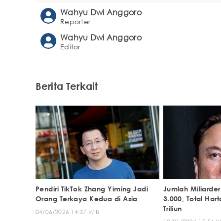
Wahyu Dwi Anggoro
Reporter
Wahyu Dwi Anggoro
Editor
Berita Terkait
Pendiri TikTok Zhang Yiming Jadi
Jumlah Miliarde
Orang Terkaya Kedua di Asia
3.000, Total Har
Triliun
04/06/2026 14:37 WIB