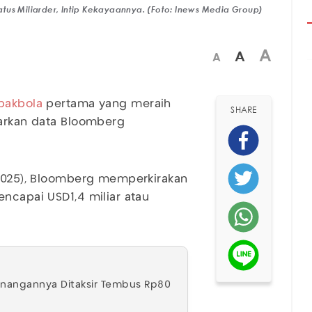
tus Miliarder, Intip Kekayaannya. (Foto: Inews Media Group)
A
A
A
pakbola
pertama yang meraih
SHARE
sarkan data Bloomberg
/2025), Bloomberg memperkirakan
encapai USD1,4 miliar atau
Tunangannya Ditaksir Tembus Rp80