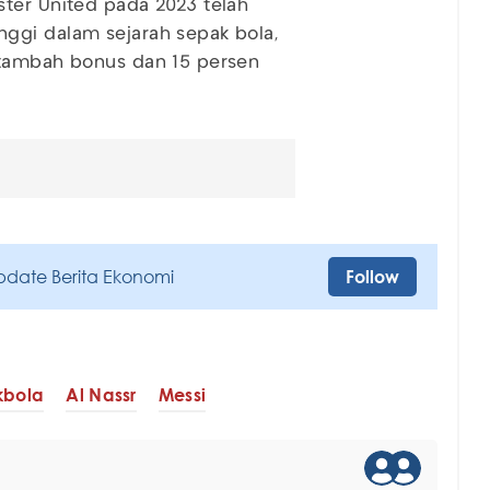
ster United pada 2023 telah
ggi dalam sejarah sepak bola,
itambah bonus dan 15 persen
pdate Berita Ekonomi
Follow
kbola
Al Nassr
Messi