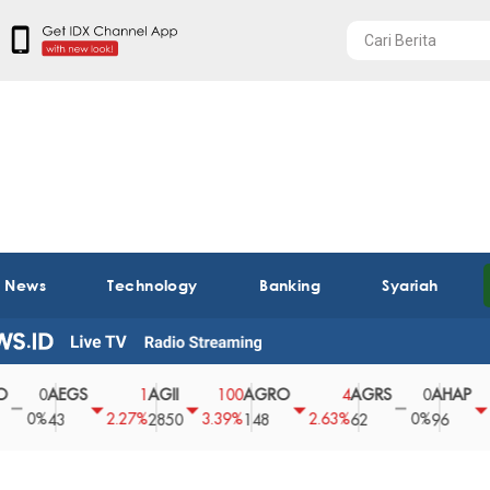
t News
Technology
Banking
Syariah
AEGS
AGII
AGRO
AGRS
AHAP
0
1
100
4
0
2
%
2.27%
3.39%
2.63%
0%
2.04%
43
2850
148
62
96