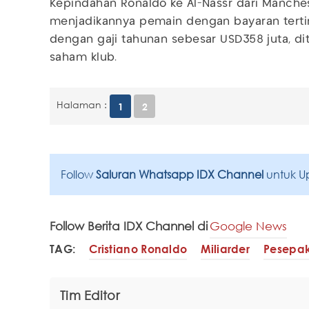
Kepindahan Ronaldo ke Al-Nassr dari Manche
menjadikannya pemain dengan bayaran tertin
dengan gaji tahunan sebesar USD358 juta, d
saham klub.
Halaman :
1
2
Follow
Saluran Whatsapp IDX Channel
untuk U
Follow Berita IDX Channel di
Google News
TAG:
Cristiano Ronaldo
Miliarder
Pesepa
Tim Editor