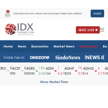
Install
Informasi ekonomi, saham dan keuangan dalam satu aplikasi.
Home
News
Economics
Market News
Technology
Ba
More news:
0
0
150
1
75
6
RO
ACST
ADES
ADHI
ADMF
ADMG
AD
0
0
0.42
0.61
0.9
2.73
90
35550
164
8225
214
1510
More Market Data