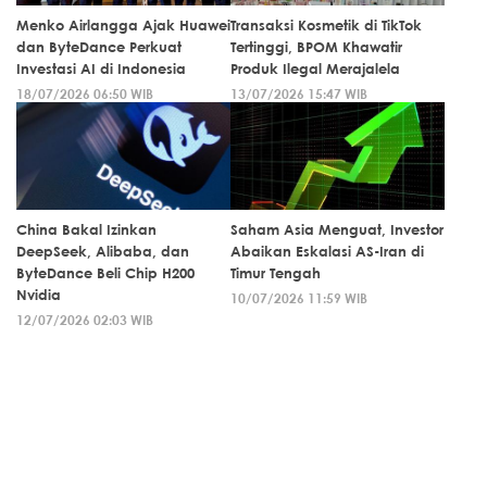
Menko Airlangga Ajak Huawei
Transaksi Kosmetik di TikTok
dan ByteDance Perkuat
Tertinggi, BPOM Khawatir
Investasi AI di Indonesia
Produk Ilegal Merajalela
18/07/2026 06:50 WIB
13/07/2026 15:47 WIB
China Bakal Izinkan
Saham Asia Menguat, Investor
DeepSeek, Alibaba, dan
Abaikan Eskalasi AS-Iran di
ByteDance Beli Chip H200
Timur Tengah
Nvidia
10/07/2026 11:59 WIB
12/07/2026 02:03 WIB