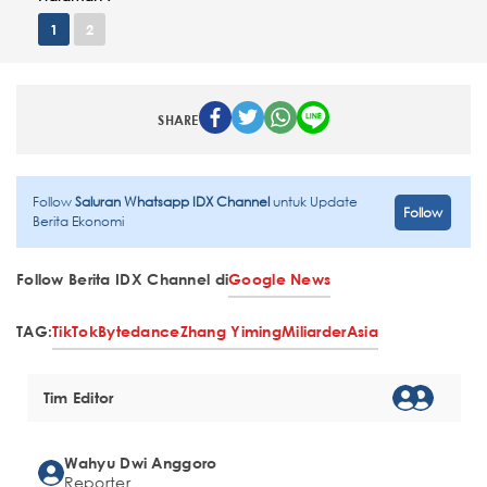
1
2
SHARE
Follow
Saluran Whatsapp IDX Channel
untuk Update
Follow
Berita Ekonomi
Follow Berita IDX Channel di
Google News
TAG:
TikTok
Bytedance
Zhang Yiming
Miliarder
Asia
Tim Editor
Wahyu Dwi Anggoro
Reporter