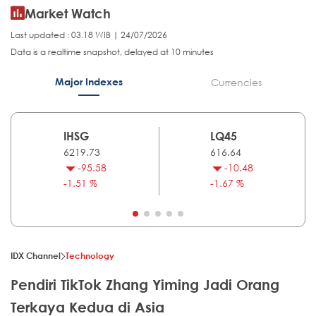
Market Watch
Last updated : 03.18 WIB | 24/07/2026
Data is a realtime snapshot, delayed at 10 minutes
Major Indexes
Currencies
IHSG
LQ45
6219.73
616.64
-95.58
-10.48
-1.51 %
-1.67 %
IDX Channel
Technology
Pendiri TikTok Zhang Yiming Jadi Orang
Terkaya Kedua di Asia