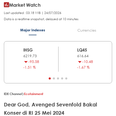
Market Watch
Last updated : 03.18 WIB | 24/07/2026
Data is a realtime snapshot, delayed at 10 minutes
Major Indexes
Currencies
IHSG
LQ45
6219.73
616.64
-95.58
-10.48
-1.51 %
-1.67 %
IDX Channel
Ecotainment
Dear God, Avenged Sevenfold Bakal
Konser di RI 25 Mei 2024