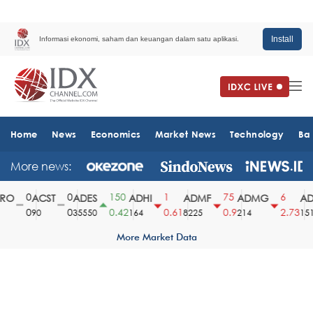
Install
Informasi ekonomi, saham dan keuangan dalam satu aplikasi.
Home
News
Economics
Market News
Technology
Ba
More news:
0
0
150
1
75
6
O
ACST
ADES
ADHI
ADMF
ADMG
ADM
0
0
0.42
0.61
0.9
2.73
90
35550
164
8225
214
1510
More Market Data