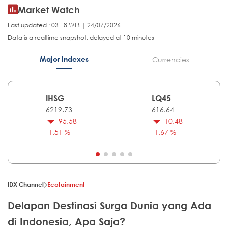
Market Watch
Last updated : 03.18 WIB | 24/07/2026
Data is a realtime snapshot, delayed at 10 minutes
Major Indexes
Currencies
IHSG
LQ45
6219.73
616.64
-95.58
-10.48
-1.51 %
-1.67 %
IDX Channel
Ecotainment
Delapan Destinasi Surga Dunia yang Ada
di Indonesia, Apa Saja?