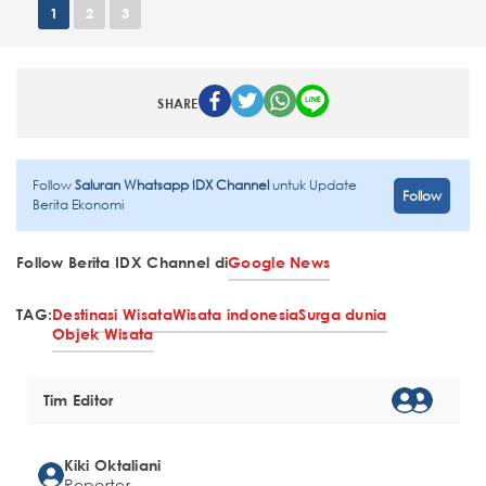
1
2
3
SHARE
Follow
Saluran Whatsapp IDX Channel
untuk Update
Follow
Berita Ekonomi
Follow Berita IDX Channel di
Google News
TAG:
Destinasi Wisata
Wisata indonesia
Surga dunia
Objek Wisata
Tim Editor
Kiki Oktaliani
Reporter