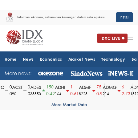
Install
Informasi ekonomi, saham dan keuangan dalam satu aplikasi.
Home
News
Economics
Market News
Technology
Ba
More news:
0
0
150
1
75
6
ACST
ADES
ADHI
ADMF
ADMG
ADM
0
0
0.42
0.61
0.9
2.73
90
35550
164
8225
214
1510
More Market Data