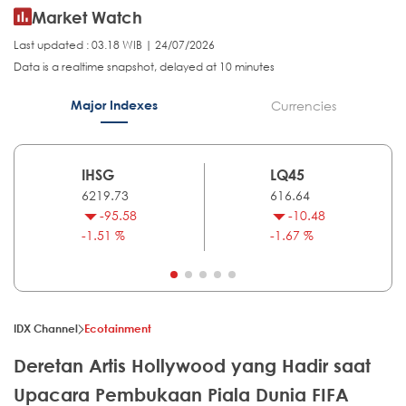
Market Watch
Last updated : 03.18 WIB | 24/07/2026
Data is a realtime snapshot, delayed at 10 minutes
Major Indexes
Currencies
IHSG
LQ45
6219.73
616.64
-95.58
-10.48
-1.51 %
-1.67 %
IDX Channel
Ecotainment
Deretan Artis Hollywood yang Hadir saat
Upacara Pembukaan Piala Dunia FIFA