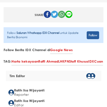
SHARE
Follow
Saluran Whatsapp IDX Channel
untuk Update
Follow
Berita Ekonomi
Follow Berita IDX Channel di
Google News
TAG:
Harta kekayaan
Raffi Ahmad
LHKPN
Staff Khusus
IDXCuan
Tim Editor
Ratih Ika Wijayanti
Reporter
Ratih Ika Wijayanti
Editor