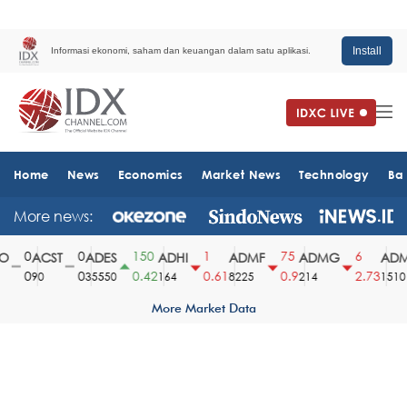
Install
Informasi ekonomi, saham dan keuangan dalam satu aplikasi.
Home
News
Economics
Market News
Technology
Ba
More news:
0
0
150
1
75
6
ACST
ADES
ADHI
ADMF
ADMG
ADMR
0
0
0.42
0.61
0.9
2.73
90
35550
164
8225
214
1510
More Market Data