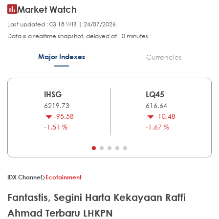
Market Watch
Last updated : 03.18 WIB | 24/07/2026
Data is a realtime snapshot, delayed at 10 minutes
Major Indexes
Currencies
IHSG
LQ45
6219.73
616.64
-95.58
-10.48
-1.51 %
-1.67 %
IDX Channel
Ecotainment
Fantastis, Segini Harta Kekayaan Raffi
Ahmad Terbaru LHKPN