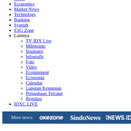
Economics
Market News
Technology
Banking
Syariah
ESG Zone
Lainnya
TV IDX Live
Milenomic
Inspirator
Infografis
Foto
Video
Ecotainment
Economia
Calendar
Laporan Keuangan
Perusahaan Tercatat
Regulasi
IDXC LIVE
More news: