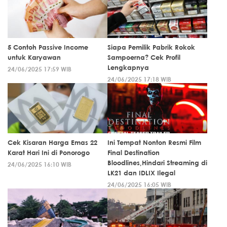
5 Contoh Passive Income
Siapa Pemilik Pabrik Rokok
untuk Karyawan
Sampoerna? Cek Profil
Lengkapnya
24/06/2025 17:59 WIB
24/06/2025 17:18 WIB
Cek Kisaran Harga Emas 22
Ini Tempat Nonton Resmi Film
Karat Hari Ini di Ponorogo
Final Destination
Bloodlines,Hindari Streaming di
24/06/2025 16:10 WIB
LK21 dan IDLIX Ilegal
24/06/2025 16:05 WIB