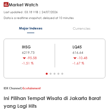
Market Watch
Last updated : 03.18 WIB | 24/07/2026
Data is a realtime snapshot, delayed at 10 minutes
Major Indexes
Currencies
IHSG
LQ45
6219.73
616.64
-95.58
-10.48
-1.51 %
-1.67 %
IDX Channel
Ecotainment
Ini Pilihan Tempat Wisata di Jakarta Barat
yang Lagi Hits