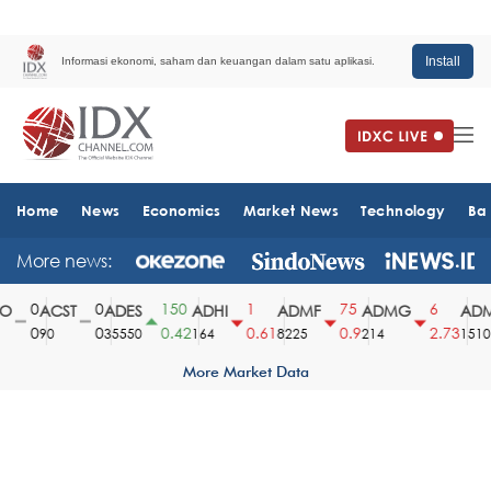
Install
Informasi ekonomi, saham dan keuangan dalam satu aplikasi.
Home
News
Economics
Market News
Technology
Ba
More news:
0
0
150
1
75
6
ACST
ADES
ADHI
ADMF
ADMG
ADMR
0
0
0.42
0.61
0.9
2.73
90
35550
164
8225
214
1510
More Market Data