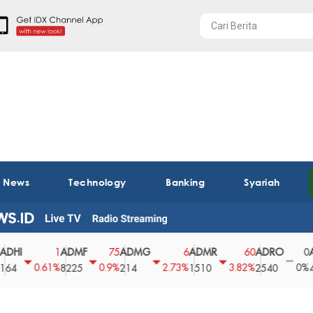
t News
Technology
Banking
Syariah
ADMF
ADMG
ADMR
ADRO
AEGS
1
75
6
60
0
0.61%
0.9%
2.73%
3.82%
0%
8225
214
1510
2540
43