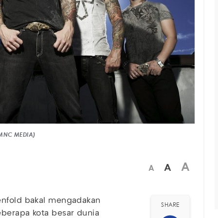
 MNC MEDIA)
A
A
A
venfold bakal mengadakan
SHARE
eberapa kota besar dunia