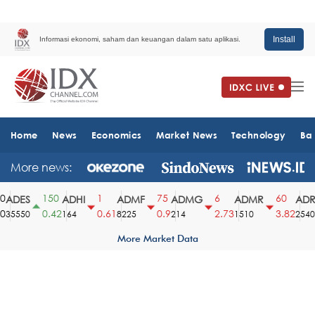
Install
Informasi ekonomi, saham dan keuangan dalam satu aplikasi.
Home
News
Economics
Market News
Technology
Ba
More news:
150
1
75
6
60
ADES
ADHI
ADMF
ADMG
ADMR
ADRO
0.42
0.61
0.9
2.73
3.82
35550
164
8225
214
1510
2540
More Market Data