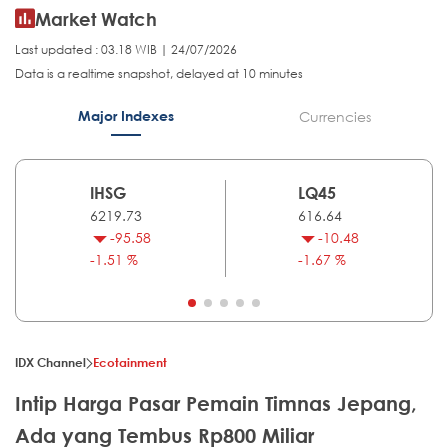
Market Watch
Last updated : 03.18 WIB | 24/07/2026
Data is a realtime snapshot, delayed at 10 minutes
Major Indexes
Currencies
IHSG
LQ45
6219.73
616.64
-95.58
-10.48
-1.51 %
-1.67 %
IDX Channel
Ecotainment
Intip Harga Pasar Pemain Timnas Jepang,
Ada yang Tembus Rp800 Miliar