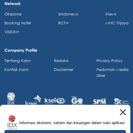
Network
Okezone
Sindonews
iNews
Booking Hotel
RCTI+
MNC Trijaya
VISION+
Company Profile
Tentang Kami
Redaksi
Privacy Policy
Kontak Kami
Disclaimer
Pedoman Media
Siber
Informasi ekonomi, saham dan keuangan dalam satu aplikasi.
© 2026 IDX Channel. All Rights Reserved.