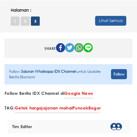
Halaman :
Lihat Semua
1
2
3
SHARE
Follow
Saluran Whatsapp IDX Channel
untuk Update
Follow
Berita Ekonomi
Follow Berita IDX Channel di
Google News
TAG:
Getok harga
jajanan mahal
Puncak
Bogor
Tim Editor