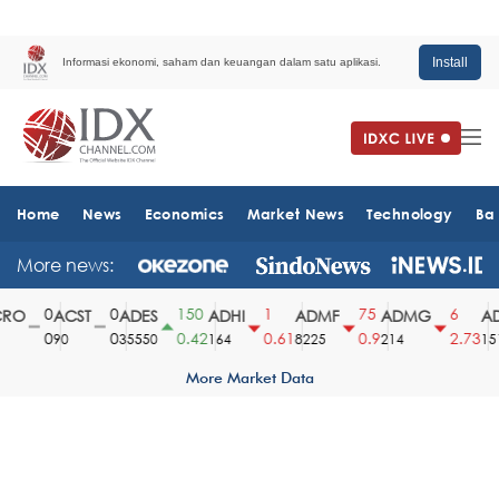
Install
Informasi ekonomi, saham dan keuangan dalam satu aplikasi.
Home
News
Economics
Market News
Technology
Ba
More news:
0
0
150
1
75
6
RO
ACST
ADES
ADHI
ADMF
ADMG
AD
0
0
0.42
0.61
0.9
2.73
90
35550
164
8225
214
151
More Market Data