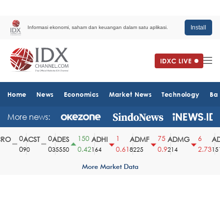
Install
Informasi ekonomi, saham dan keuangan dalam satu aplikasi.
Home
News
Economics
Market News
Technology
Ba
More news:
0
0
150
1
75
6
O
ACST
ADES
ADHI
ADMF
ADMG
AD
0
0
0.42
0.61
0.9
2.73
90
35550
164
8225
214
1510
More Market Data