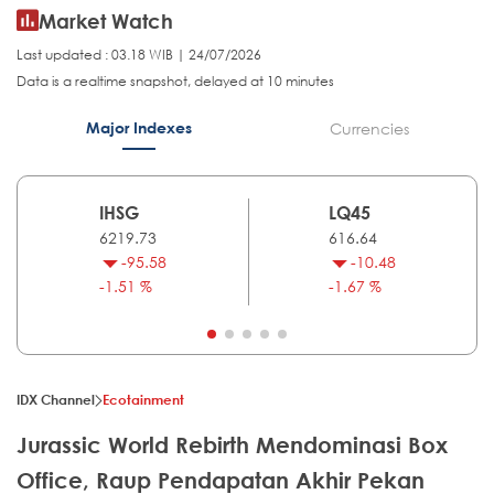
Market Watch
Last updated : 03.18 WIB | 24/07/2026
Data is a realtime snapshot, delayed at 10 minutes
Major Indexes
Currencies
IHSG
LQ45
6219.73
616.64
-95.58
-10.48
-1.51 %
-1.67 %
IDX Channel
Ecotainment
Jurassic World Rebirth Mendominasi Box
Office, Raup Pendapatan Akhir Pekan