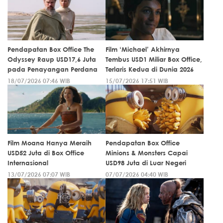
Pendapatan Box Office The
Film ‘Michael’ Akhirnya
Odyssey Raup USD17,6 Juta
Tembus USD1 Miliar Box Office,
pada Penayangan Perdana
Terlaris Kedua di Dunia 2026
18/07/2026 07:46 WIB
15/07/2026 17:51 WIB
Film Moana Hanya Meraih
Pendapatan Box Office
USD52 Juta di Box Office
Minions & Monsters Capai
Internasional
USD98 Juta di Luar Negeri
13/07/2026 07:07 WIB
07/07/2026 04:40 WIB