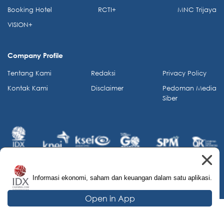
Booking Hotel
RCTI+
MNC Trijaya
VISION+
Company Profile
Tentang Kami
Redaksi
Privacy Policy
Kontak Kami
Disclaimer
Pedoman Media
Siber
Informasi ekonomi, saham dan keuangan dalam satu aplikasi.
© 2026 IDX Channel. All Rights Reserved.
Open in App