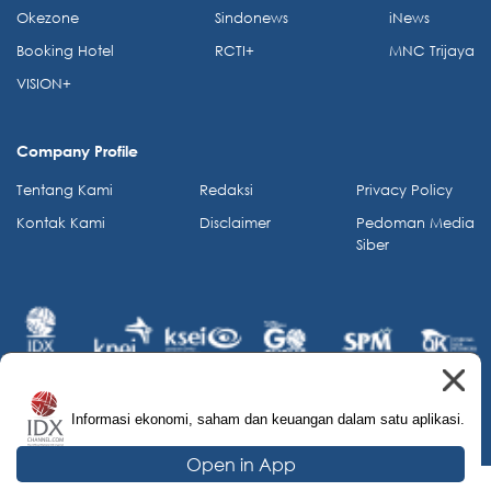
Okezone
Sindonews
iNews
Booking Hotel
RCTI+
MNC Trijaya
VISION+
Company Profile
Tentang Kami
Redaksi
Privacy Policy
Kontak Kami
Disclaimer
Pedoman Media
Siber
Informasi ekonomi, saham dan keuangan dalam satu aplikasi.
© 2026 IDX Channel. All Rights Reserved.
Open in App