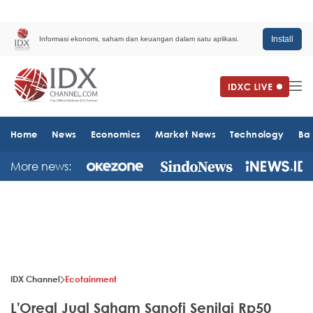
Install
Informasi ekonomi, saham dan keuangan dalam satu aplikasi.
Home
News
Economics
Market News
Technology
Ba
More news:
IDX Channel
Ecotainment
L'Oreal Jual Saham Sanofi Senilai Rp50