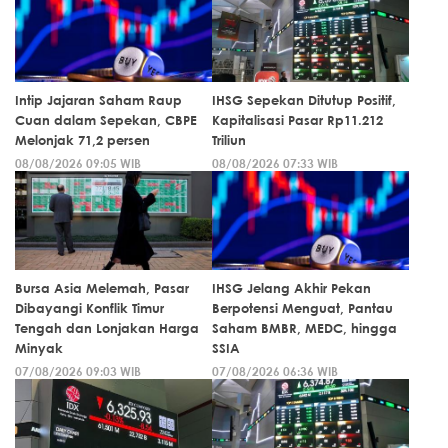
Intip Jajaran Saham Raup
IHSG Sepekan Ditutup Positif,
Cuan dalam Sepekan, CBPE
Kapitalisasi Pasar Rp11.212
Melonjak 71,2 persen
Triliun
08/08/2026 09:05 WIB
08/08/2026 07:33 WIB
Bursa Asia Melemah, Pasar
IHSG Jelang Akhir Pekan
Dibayangi Konflik Timur
Berpotensi Menguat, Pantau
Tengah dan Lonjakan Harga
Saham BMBR, MEDC, hingga
Minyak
SSIA
07/08/2026 09:03 WIB
07/08/2026 06:36 WIB