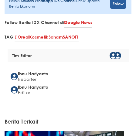
Follow
Saluran Whatsapp IDX Channel
untuk Update
Follow
Berita Ekonomi
Follow Berita IDX Channel di
Google News
TAG:
L'Oreal
Kosmetik
Saham
SANOFI
Tim Editor
Ibnu Hariyanto
Reporter
Ibnu Hariyanto
Editor
Berita Terkait