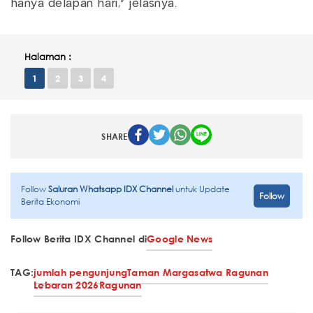
hanya delapan hari,” jelasnya.
Halaman :
1
2
3
4
SHARE
Follow
Saluran Whatsapp IDX Channel
untuk Update
Follow
Berita Ekonomi
Follow Berita IDX Channel di
Google News
TAG:
jumlah pengunjung
Taman Margasatwa Ragunan
Lebaran 2026
Ragunan