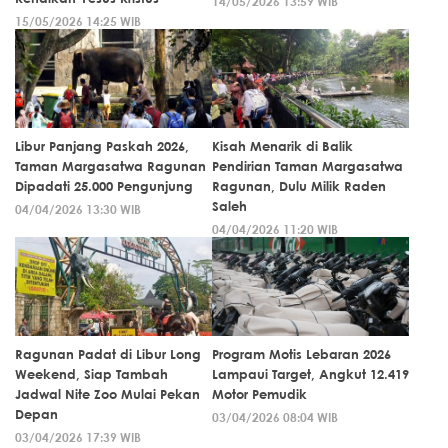
14/05/2026 13:59 WIB
15/05/2026 14:25 WIB
Libur Panjang Paskah 2026,
Kisah Menarik di Balik
Taman Margasatwa Ragunan
Pendirian Taman Margasatwa
Dipadati 25.000 Pengunjung
Ragunan, Dulu Milik Raden
Saleh
04/04/2026 13:30 WIB
04/04/2026 11:20 WIB
Ragunan Padat di Libur Long
Program Motis Lebaran 2026
Weekend, Siap Tambah
Lampaui Target, Angkut 12.419
Jadwal Nite Zoo Mulai Pekan
Motor Pemudik
Depan
03/04/2026 08:04 WIB
03/04/2026 17:39 WIB