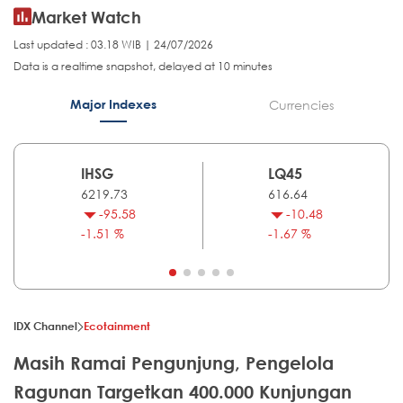
Market Watch
Last updated : 03.18 WIB | 24/07/2026
Data is a realtime snapshot, delayed at 10 minutes
Major Indexes
Currencies
IHSG
LQ45
6219.73
616.64
-95.58
-10.48
-1.51 %
-1.67 %
IDX Channel
Ecotainment
Masih Ramai Pengunjung, Pengelola
Ragunan Targetkan 400.000 Kunjungan