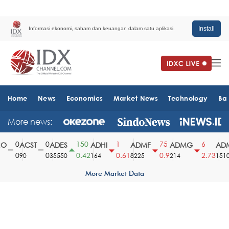
Install
Informasi ekonomi, saham dan keuangan dalam satu aplikasi.
Home
News
Economics
Market News
Technology
Ba
More news:
0
0
150
1
75
6
O
ACST
ADES
ADHI
ADMF
ADMG
ADM
0
0
0.42
0.61
0.9
2.73
90
35550
164
8225
214
1510
More Market Data