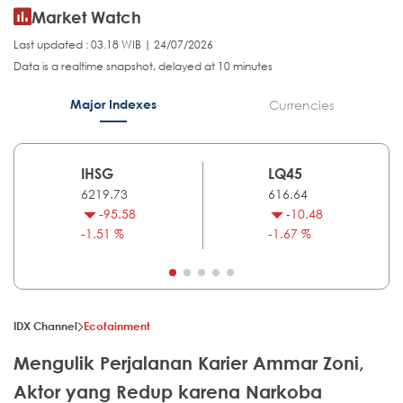
Market Watch
Last updated : 03.18 WIB | 24/07/2026
Data is a realtime snapshot, delayed at 10 minutes
Major Indexes
Currencies
IHSG
LQ45
6219.73
616.64
-95.58
-10.48
-1.51 %
-1.67 %
IDX Channel
Ecotainment
Mengulik Perjalanan Karier Ammar Zoni,
Aktor yang Redup karena Narkoba