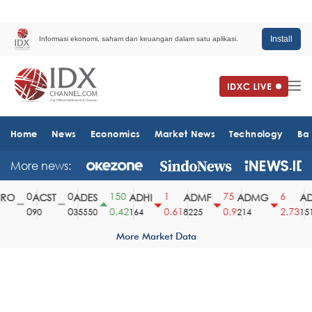
Install
Informasi ekonomi, saham dan keuangan dalam satu aplikasi.
Home
News
Economics
Market News
Technology
Ba
More news:
0
0
150
1
75
6
O
ACST
ADES
ADHI
ADMF
ADMG
AD
0
0
0.42
0.61
0.9
2.73
90
35550
164
8225
214
1510
More Market Data