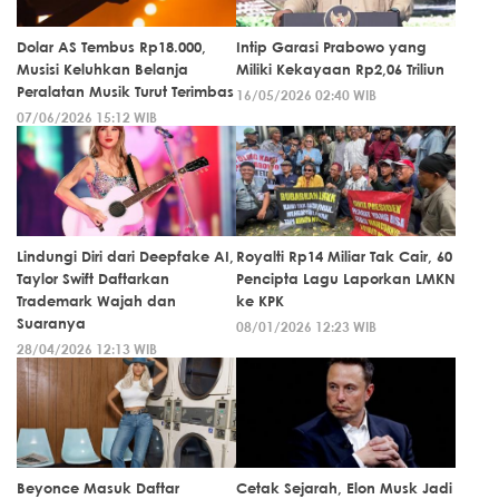
Dolar AS Tembus Rp18.000,
Intip Garasi Prabowo yang
Musisi Keluhkan Belanja
Miliki Kekayaan Rp2,06 Triliun
Peralatan Musik Turut Terimbas
16/05/2026 02:40 WIB
07/06/2026 15:12 WIB
Lindungi Diri dari Deepfake AI,
Royalti Rp14 Miliar Tak Cair, 60
Taylor Swift Daftarkan
Pencipta Lagu Laporkan LMKN
Trademark Wajah dan
ke KPK
Suaranya
08/01/2026 12:23 WIB
28/04/2026 12:13 WIB
Beyonce Masuk Daftar
Cetak Sejarah, Elon Musk Jadi