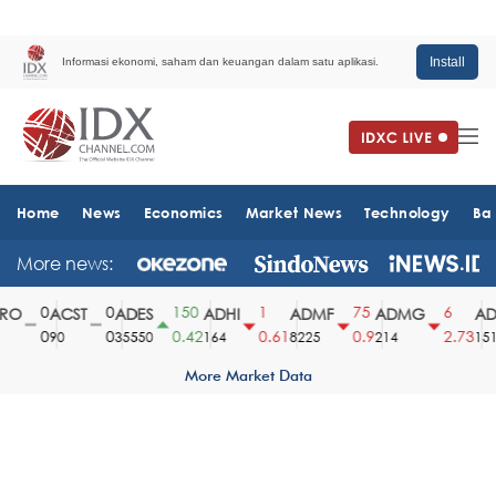
Install
Informasi ekonomi, saham dan keuangan dalam satu aplikasi.
Home
News
Economics
Market News
Technology
Ba
More news:
0
0
150
1
75
6
O
ACST
ADES
ADHI
ADMF
ADMG
ADM
0
0
0.42
0.61
0.9
2.73
90
35550
164
8225
214
1510
More Market Data