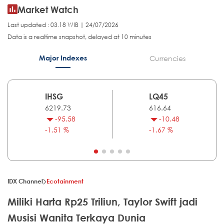
Market Watch
Last updated : 03.18 WIB | 24/07/2026
Data is a realtime snapshot, delayed at 10 minutes
Major Indexes
Currencies
IHSG
LQ45
6219.73
616.64
-95.58
-10.48
-1.51 %
-1.67 %
IDX Channel
Ecotainment
Miliki Harta Rp25 Triliun, Taylor Swift jadi
Musisi Wanita Terkaya Dunia