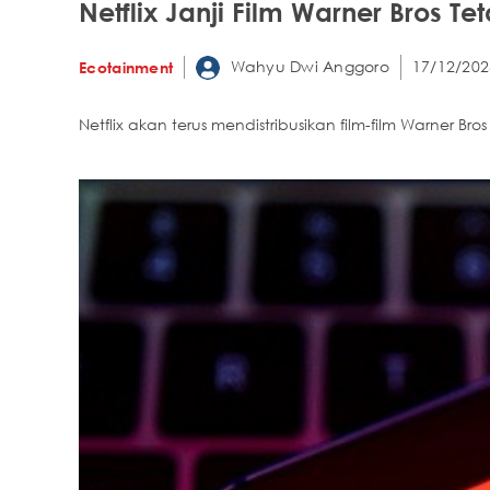
Netflix Janji Film Warner Bros T
Wahyu Dwi Anggoro
17/12/202
Ecotainment
Netflix akan terus mendistribusikan film-film Warner Bros 