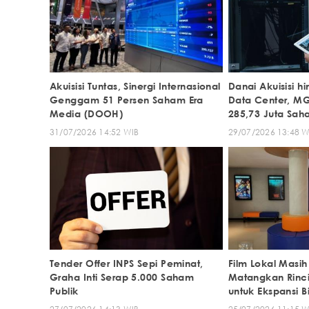
Akuisisi Tuntas, Sinergi Internasional
Danai Akuisisi h
Genggam 51 Persen Saham Era
Data Center, MG
Media (DOOH)
285,73 Juta Sa
31/07/2026 14:52 WIB
29/07/2026 13:48 W
Tender Offer INPS Sepi Peminat,
Film Lokal Masi
Graha Inti Serap 5.000 Saham
Matangkan Rinci
Publik
untuk Ekspansi 