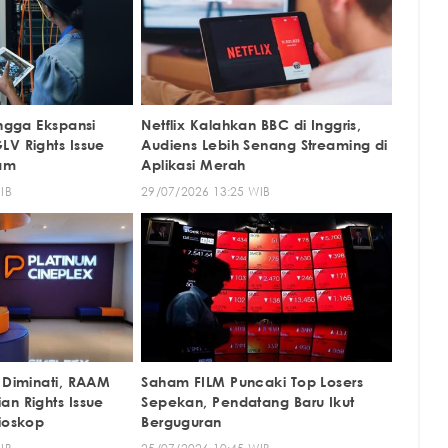
ingga Ekspansi
Netflix Kalahkan BBC di Inggris,
LV Rights Issue
Audiens Lebih Senang Streaming di
ham
Aplikasi Merah
IB
29/07/2026 13:25 WIB
h Diminati, RAAM
Saham FILM Puncaki Top Losers
an Rights Issue
Sepekan, Pendatang Baru Ikut
Bioskop
Berguguran