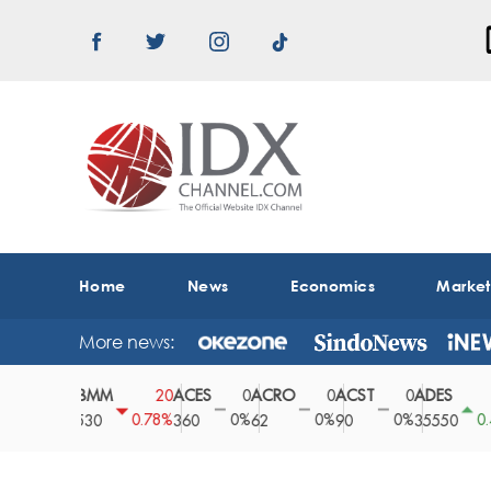
Home
News
Economics
Marke
More news:
ABMM
ACES
ACRO
ACST
ADES
A
0
20
0
0
0
150
0%
0.78%
0%
0%
0%
0.42%
2530
360
62
90
35550
1