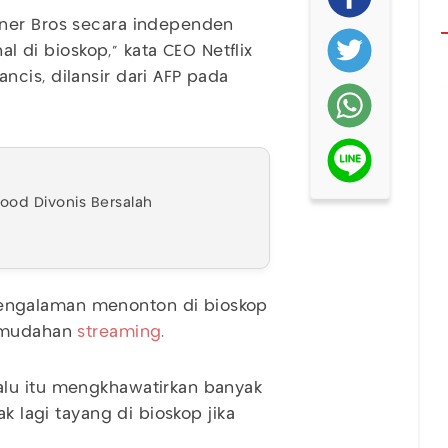
rner Bros secara independen
al di bioskop," kata CEO Netflix
cis, dilansir dari AFP pada
ywood Divonis Bersalah
engalaman menonton di bioskop
kemudahan
streaming
.
alu itu mengkhawatirkan banyak
k lagi tayang di bioskop jika