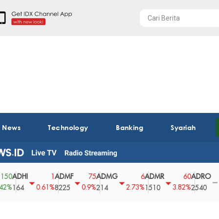
t News
Technology
Banking
Syariah
DHI
ADMF
ADMG
ADMR
ADRO
A
1
75
6
60
0
0.61%
0.9%
2.73%
3.82%
0%
64
8225
214
1510
2540
43