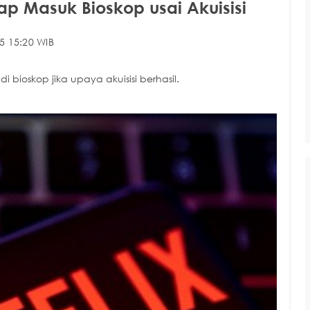
etap Masuk Bioskop usai Akuisisi
5 15:20 WIB
di bioskop jika upaya akuisisi berhasil.