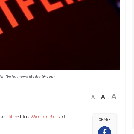
isi. (Foto: Inews Media Group)
A
A
A
ikan
film
-film
Warner Bros
di
SHARE