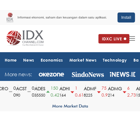
Install
Informasi ekonomi, saham dan keuangan dalam satu aplikasi.
Home
News
Economics
Market News
Technology
Ba
More news:
0
0
150
1
75
6
RO
ACST
ADES
ADHI
ADMF
ADMG
AD
0
0
0.42
0.61
0.9
2.73
90
35550
164
8225
214
151
More Market Data