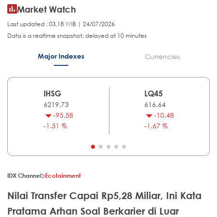
Market Watch
Last updated : 03.18 WIB | 24/07/2026
Data is a realtime snapshot, delayed at 10 minutes
Major Indexes
Currencies
IHSG
LQ45
6219.73
616.64
-95.58
-10.48
-1.51 %
-1.67 %
IDX Channel
Ecotainment
Nilai Transfer Capai Rp5,28 Miliar, Ini Kata
Pratama Arhan Soal Berkarier di Luar