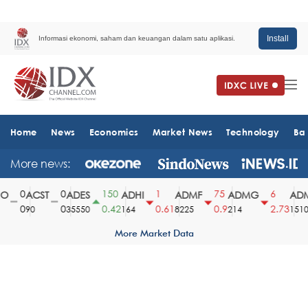
Install
Informasi ekonomi, saham dan keuangan dalam satu aplikasi.
Home
News
Economics
Market News
Technology
Ba
More news:
0
0
150
1
75
6
O
ACST
ADES
ADHI
ADMF
ADMG
ADM
0
0
0.42
0.61
0.9
2.73
90
35550
164
8225
214
1510
More Market Data