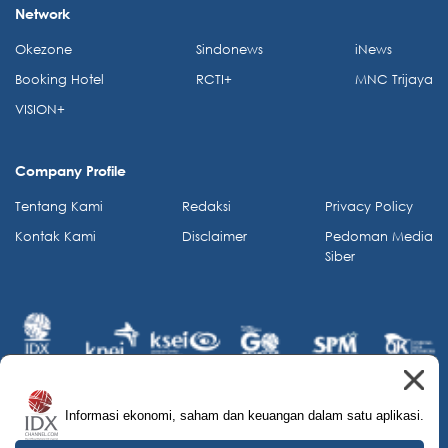
Network
Okezone
Sindonews
iNews
Booking Hotel
RCTI+
MNC Trijaya
VISION+
Company Profile
Tentang Kami
Redaksi
Privacy Policy
Kontak Kami
Disclaimer
Pedoman Media
Siber
Informasi ekonomi, saham dan keuangan dalam satu aplikasi.
© 2026 IDX Channel. All Rights Reserved.