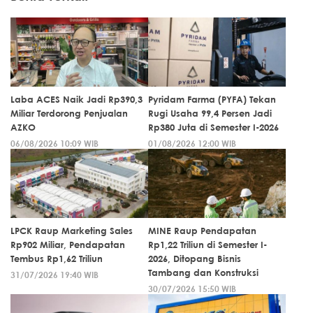
Laba ACES Naik Jadi Rp390,3
Pyridam Farma (PYFA) Tekan
Miliar Terdorong Penjualan
Rugi Usaha 99,4 Persen Jadi
AZKO
Rp380 Juta di Semester I-2026
06/08/2026 10:09 WIB
01/08/2026 12:00 WIB
LPCK Raup Marketing Sales
MINE Raup Pendapatan
Rp902 Miliar, Pendapatan
Rp1,22 Triliun di Semester I-
Tembus Rp1,62 Triliun
2026, Ditopang Bisnis
Tambang dan Konstruksi
31/07/2026 19:40 WIB
30/07/2026 15:50 WIB