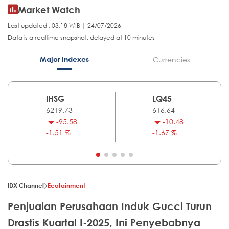
Market Watch
Last updated : 03.18 WIB | 24/07/2026
Data is a realtime snapshot, delayed at 10 minutes
Major Indexes
Currencies
IHSG
LQ45
6219.73
616.64
-95.58
-10.48
-1.51 %
-1.67 %
IDX Channel
Ecotainment
Penjualan Perusahaan Induk Gucci Turun
Drastis Kuartal I-2025, Ini Penyebabnya