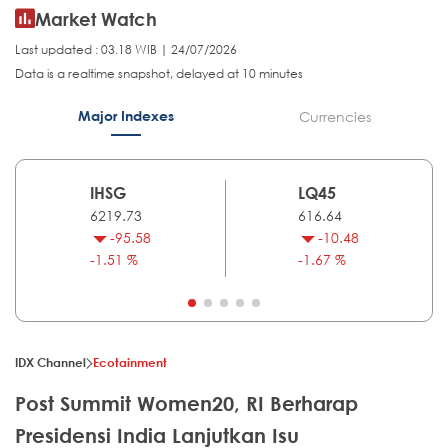
Market Watch
Last updated : 03.18 WIB | 24/07/2026
Data is a realtime snapshot, delayed at 10 minutes
Major Indexes
Currencies
IHSG
LQ45
6219.73
616.64
-95.58
-10.48
-1.51 %
-1.67 %
IDX Channel
Ecotainment
Post Summit Women20, RI Berharap
Presidensi India Lanjutkan Isu