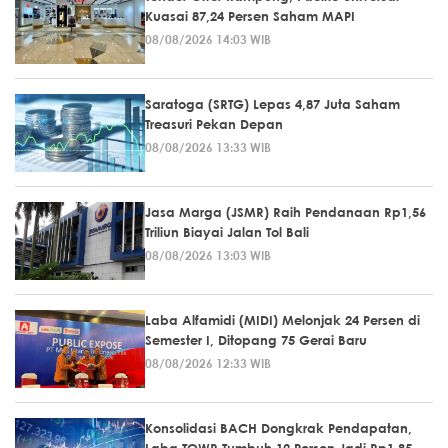
Kuasai 87,24 Persen Saham MAPI
08/08/2026 14:03 WIB
Saratoga (SRTG) Lepas 4,87 Juta Saham
Treasuri Pekan Depan
08/08/2026 13:33 WIB
Jasa Marga (JSMR) Raih Pendanaan Rp1,56
Triliun Biayai Jalan Tol Bali
08/08/2026 13:03 WIB
Laba Alfamidi (MIDI) Melonjak 24 Persen di
Semester I, Ditopang 75 Gerai Baru
08/08/2026 12:33 WIB
Konsolidasi BACH Dongkrak Pendapatan,
Laba TOWR Tumbuh 12 Persen Jadi Rp1,85