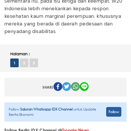
Sementara itu, pada isu ketiga dan keempat, W20
Indonesia lebih menekankan kepada respon
kesehatan kaum marginal perempuan, khususnya
mereka yang berada di daerah pedesaan dan
penyadang disabilitas.
Halaman :
1
2
3
SHARE
Follow
Saluran Whatsapp IDX Channel
untuk Update
Follow
Berita Ekonomi
Follow Berita IDX Channel di
Google News