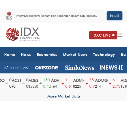
Install
Informasi ekonomi, saham dan keuangan dalam satu aplikasi.
Home
News
Economics
Market News
Technology
Ba
More news:
0
0
150
1
75
6
O
ACST
ADES
ADHI
ADMF
ADMG
ADM
0
0
0.42
0.61
0.9
2.73
90
35550
164
8225
214
1510
More Market Data