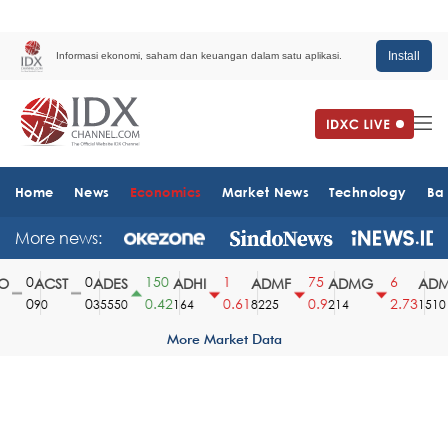
Install
Informasi ekonomi, saham dan keuangan dalam satu aplikasi.
Home
News
Economics
Market News
Technology
Ba
More news:
0
0
150
1
75
6
ACST
ADES
ADHI
ADMF
ADMG
ADMR
0
0
0.42
0.61
0.9
2.73
90
35550
164
8225
214
1510
More Market Data