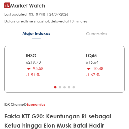
Market Watch
Last updated : 03.18 WIB | 24/07/2026
Data is a realtime snapshot, delayed at 10 minutes
Major Indexes
Currencies
IHSG
LQ45
6219.73
616.64
-95.58
-10.48
-1.51 %
-1.67 %
IDX Channel
Economics
Fakta KTT G20: Keuntungan RI sebagai
Ketua hingga Elon Musk Batal Hadir