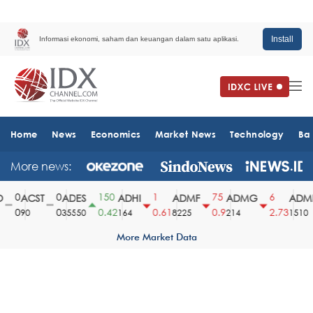
Install
Informasi ekonomi, saham dan keuangan dalam satu aplikasi.
Home
News
Economics
Market News
Technology
Ba
More news:
0
0
150
1
75
6
ACST
ADES
ADHI
ADMF
ADMG
ADMR
0
0
0.42
0.61
0.9
2.73
90
35550
164
8225
214
1510
More Market Data