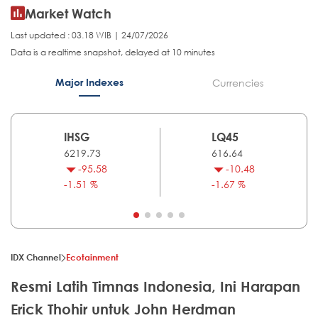
Market Watch
Last updated : 03.18 WIB | 24/07/2026
Data is a realtime snapshot, delayed at 10 minutes
Major Indexes
Currencies
IHSG
LQ45
6219.73
616.64
-95.58
-10.48
-1.51 %
-1.67 %
IDX Channel
Ecotainment
Resmi Latih Timnas Indonesia, Ini Harapan
Erick Thohir untuk John Herdman