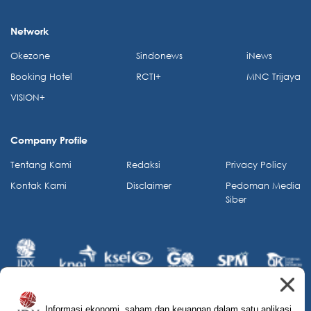
Network
Okezone
Sindonews
iNews
Booking Hotel
RCTI+
MNC Trijaya
VISION+
Company Profile
Tentang Kami
Redaksi
Privacy Policy
Kontak Kami
Disclaimer
Pedoman Media
Siber
Informasi ekonomi, saham dan keuangan dalam satu aplikasi.