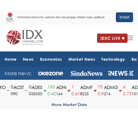
Install
Informasi ekonomi, saham dan keuangan dalam satu aplikasi.
Home
News
Economics
Market News
Technology
Ba
More news:
0
0
150
1
75
6
O
ACST
ADES
ADHI
ADMF
ADMG
ADM
0
0
0.42
0.61
0.9
2.73
90
35550
164
8225
214
1510
More Market Data