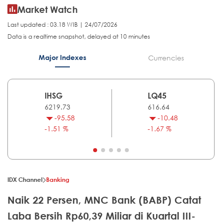
Market Watch
Last updated : 03.18 WIB | 24/07/2026
Data is a realtime snapshot, delayed at 10 minutes
Major Indexes
Currencies
IHSG
LQ45
6219.73
616.64
-95.58
-10.48
-1.51 %
-1.67 %
IDX Channel
Banking
Naik 22 Persen, MNC Bank (BABP) Catat
Laba Bersih Rp60,39 Miliar di Kuartal III-