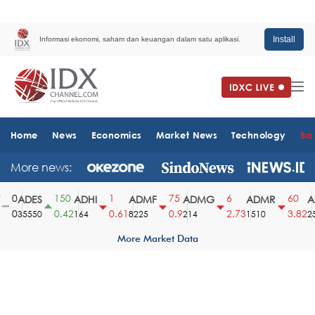
Install
Informasi ekonomi, saham dan keuangan dalam satu aplikasi.
Home
News
Economics
Market News
Technology
Ba
More news:
0
150
1
75
6
60
ADES
ADHI
ADMF
ADMG
ADMR
AD
0
0.42
0.61
0.9
2.73
3.82
35550
164
8225
214
1510
254
More Market Data