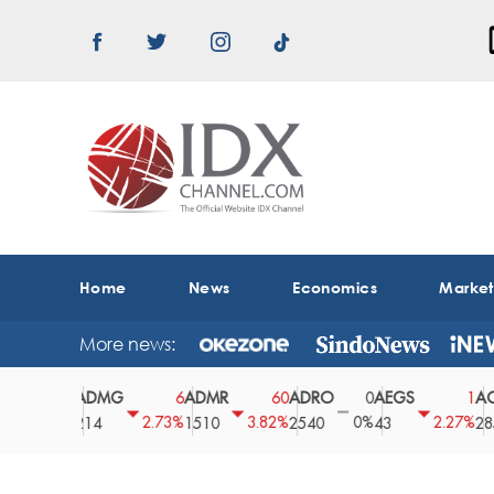
Home
News
Economics
Marke
More news:
ADMG
ADMR
ADRO
AEGS
AGII
75
6
60
0
1
0.9%
2.73%
3.82%
0%
2.27%
214
1510
2540
43
2850