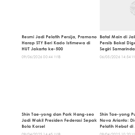
Resmi Jadi Pelatih Persija, Pramono
Batal Main di Ja
Harap STY Beri Kado Istimewa di
Persib Bakal Dige
HUT Jakarta ke-500
Segiri Samarinda
09/06/2026 00:44 WIB
06/05/2026 14:54 W
Shin Tae-yong dan Park Hang-seo
Shin Tae-yong P
Jadi Wakil Presiden Federasi Sepak
Nova Arianto: D
Bola Korsel
Pelatih Hebat d
09/04/2025 16:45 WIB
09/04/2025 10:20 W