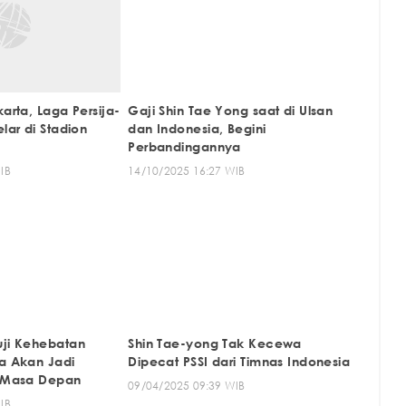
karta, Laga Persija-
Gaji Shin Tae Yong saat di Ulsan
lar di Stadion
dan Indonesia, Begini
Perbandingannya
IB
14/10/2025 16:27 WIB
uji Kehebatan
Shin Tae-yong Tak Kecewa
ia Akan Jadi
Dipecat PSSI dari Timnas Indonesia
i Masa Depan
09/04/2025 09:39 WIB
IB