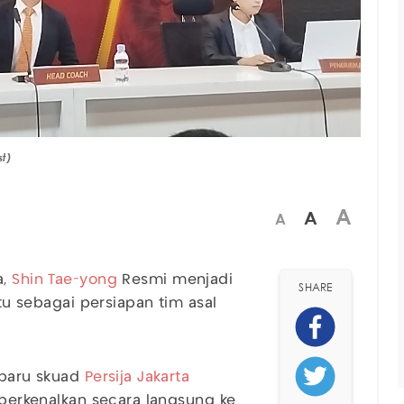
st)
A
A
A
a,
Shin Tae-yong
Resmi menjadi
SHARE
tu sebagai persiapan tim asal
 baru skuad
Persija Jakarta
diperkenalkan secara langsung ke