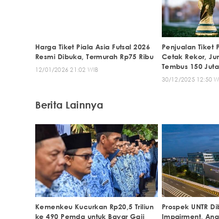
Harga Tiket Piala Asia Futsal 2026
Penjualan Tiket 
Resmi Dibuka, Termurah Rp75 Ribu
Cetak Rekor, J
Tembus 150 Jut
12/01/2026 21:02 WIB
30/12/2025 12:50 W
Berita Lainnya
Kemenkeu Kucurkan Rp20,5 Triliun
Prospek UNTR Di
ke 490 Pemda untuk Bayar Gaji
Impairment, Ana