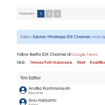
Halaman :
1
2
3
Follow
Saluran Whatsapp IDX Channel
untuk U
Follow Berita IDX Channel di
Google News
TAG:
Timnas Putri Indonesia
Tiket
Kualifik
Tim Editor
Andika Rachmansyah
Reporter
Ibnu Hariyanto
Editor