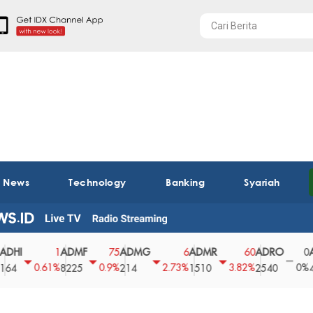
t News
Technology
Banking
Syariah
ADMF
ADMG
ADMR
ADRO
AEGS
1
75
6
60
0
0.61%
0.9%
2.73%
3.82%
0%
8225
214
1510
2540
43