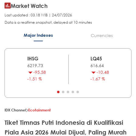
Market Watch
Last updated : 03.18 WIB | 24/07/2026
Data is a realtime snapshot, delayed at 10 minutes
Major Indexes
Currencies
IHSG
LQ45
6219.73
616.64
-95.58
-10.48
-1.51 %
-1.67 %
IDX Channel
Ecotainment
Tiket Timnas Putri Indonesia di Kualifikasi
Piala Asia 2026 Mulai Dijual, Paling Murah