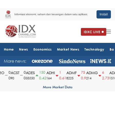
Install
Informasi ekonomi, saham dan keuangan dalam satu aplikasi.
Home
News
Economics
Market News
Technology
Ba
More news:
0
0
150
1
75
6
O
ACST
ADES
ADHI
ADMF
ADMG
ADM
0
0
0.42
0.61
0.9
2.73
90
35550
164
8225
214
1510
More Market Data