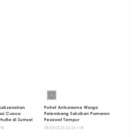
 Laksanakan
Potret Antusiasme Warga
asi Cuaca
Palembang Saksikan Pameran
utla di Sumsel
Pesawat Tempur
WIB
28/05/2023 22:26 WIB