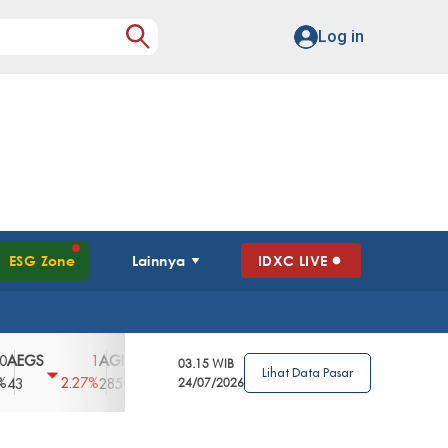
Log in
ESG Zone
Lainnya
IDXC LIVE
S
AGII
AGRO
AGRS
AHAP
AIMS
1
100
4
0
2
03.15 WIB
Lihat Data Pasar
2.27%
3.39%
2.63%
0%
2.04%
2850
148
24/07/2026
62
96
360