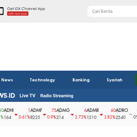
t News
Technology
Banking
Syariah
I
ADMF
ADMG
ADMR
ADRO
AEG
1
75
6
60
0
0.61%
0.9%
2.73%
3.82%
0%
8225
214
1510
2540
43