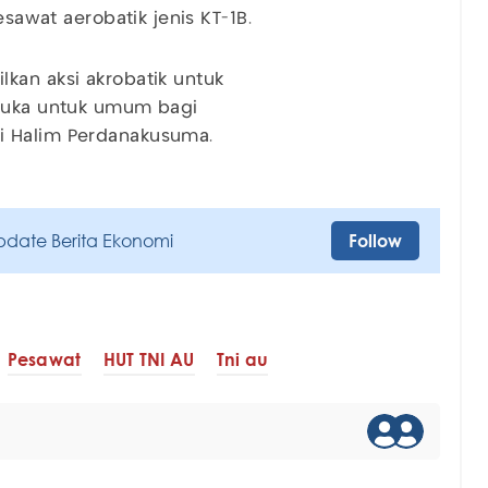
esawat aerobatik jenis KT-1B.
kan aksi akrobatik untuk
rbuka untuk umum bagi
i Halim Perdanakusuma.
pdate Berita Ekonomi
Follow
Pesawat
HUT TNI AU
Tni au