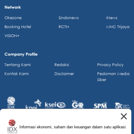
Network
Okezone
Sindonews
iNews
Booking Hotel
RCTI+
MNC Trijaya
VISION+
Company Profile
Tentang Kami
Redaksi
Privacy Policy
Kontak Kami
Disclaimer
Pedoman Media
Siber
Informasi ekonomi, saham dan keuangan dalam satu aplikasi.
© 2026 IDX Channel. All Rights Reserved.