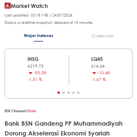
Market Watch
Last updated : 03.18 WIB | 24/07/2026
Data is a realtime snapshot, delayed at 10 minutes
Major Indexes
Currencies
IHSG
LQ45
6219.73
616.64
-95.58
-10.48
-1.51 %
-1.67 %
IDX Channel
Foto
Bank BSN Gandeng PP Muhammadiyah
Dorong Akselerasi Ekonomi Syariah