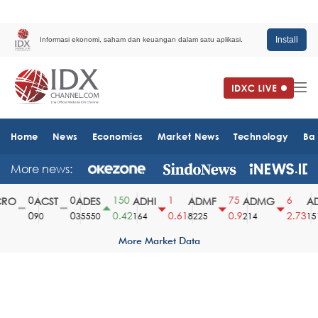
Install
Informasi ekonomi, saham dan keuangan dalam satu aplikasi.
Home
News
Economics
Market News
Technology
Ba
More news:
0
0
150
1
75
6
O
ACST
ADES
ADHI
ADMF
ADMG
AD
0
0
0.42
0.61
0.9
2.73
90
35550
164
8225
214
1510
More Market Data