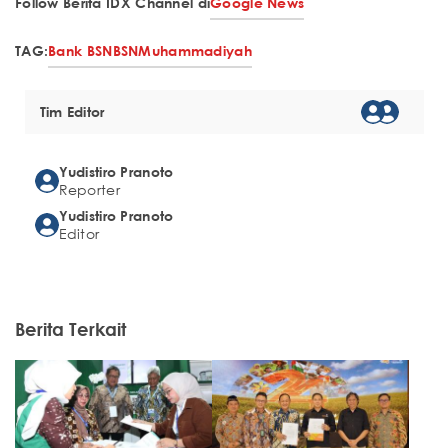
Follow Berita IDX Channel di
Google News
TAG:
Bank BSN
BSN
Muhammadiyah
Tim Editor
Yudistiro Pranoto
Reporter
Yudistiro Pranoto
Editor
Berita Terkait