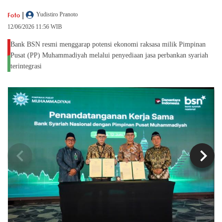
|
Foto
Yudistiro Pranoto
12/06/2026 11:56 WIB
Bank BSN resmi menggarap potensi ekonomi raksasa milik Pimpinan
Pusat (PP) Muhammadiyah melalui penyediaan jasa perbankan syariah
terintegrasi
chevron_left
chevron_right