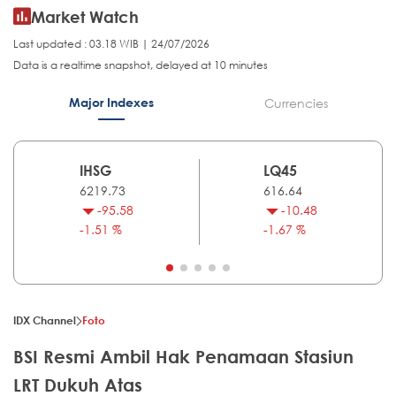
Market Watch
Last updated : 03.18 WIB | 24/07/2026
Data is a realtime snapshot, delayed at 10 minutes
Major Indexes
Currencies
IHSG
LQ45
6219.73
616.64
-95.58
-10.48
-1.51 %
-1.67 %
IDX Channel
Foto
BSI Resmi Ambil Hak Penamaan Stasiun
LRT Dukuh Atas