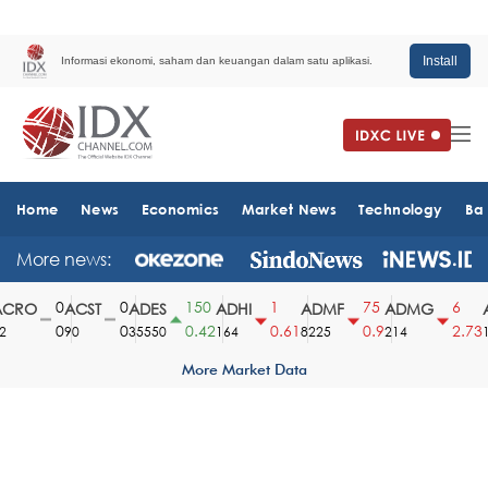
Install
Informasi ekonomi, saham dan keuangan dalam satu aplikasi.
Home
News
Economics
Market News
Technology
Ba
More news:
0
0
150
1
75
6
CRO
ACST
ADES
ADHI
ADMF
ADMG
A
0
0
0.42
0.61
0.9
2.73
90
35550
164
8225
214
15
More Market Data