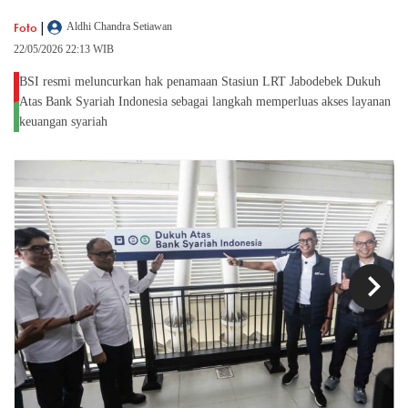
|
Foto
Aldhi Chandra Setiawan
22/05/2026 22:13 WIB
BSI resmi meluncurkan hak penamaan Stasiun LRT Jabodebek Dukuh
Atas Bank Syariah Indonesia sebagai langkah memperluas akses layanan
keuangan syariah
chevron_left
chevron_right