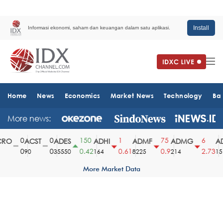
Install
Informasi ekonomi, saham dan keuangan dalam satu aplikasi.
Home
News
Economics
Market News
Technology
Ba
More news:
0
0
150
1
75
6
RO
ACST
ADES
ADHI
ADMF
ADMG
AD
0
0
0.42
0.61
0.9
2.73
90
35550
164
8225
214
151
More Market Data