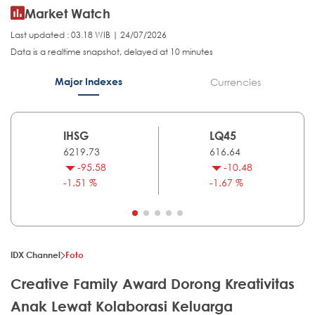
Market Watch
Last updated : 03.18 WIB | 24/07/2026
Data is a realtime snapshot, delayed at 10 minutes
Major Indexes
Currencies
IHSG
LQ45
6219.73
616.64
-95.58
-10.48
-1.51 %
-1.67 %
IDX Channel
Foto
Creative Family Award Dorong Kreativitas
Anak Lewat Kolaborasi Keluarga