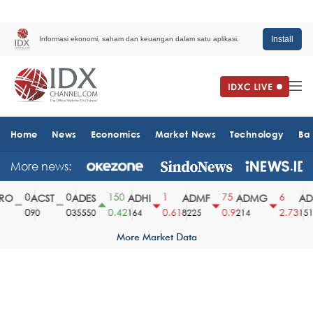
Install
Informasi ekonomi, saham dan keuangan dalam satu aplikasi.
Home
News
Economics
Market News
Technology
Ba
More news:
0
0
150
1
75
6
O
ACST
ADES
ADHI
ADMF
ADMG
ADM
0
0
0.42
0.61
0.9
2.73
90
35550
164
8225
214
1510
More Market Data