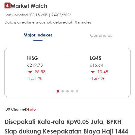
Market Watch
Last updated : 03.18 WIB | 24/07/2026
Data is a realtime snapshot, delayed at 10 minutes
Major Indexes
Currencies
IHSG
LQ45
6219.73
616.64
-95.58
-10.48
-1.51 %
-1.67 %
IDX Channel
Foto
Disepakati Rata-rata Rp90,05 Juta, BPKH
Siap dukung Kesepakatan Biaya Haji 1444