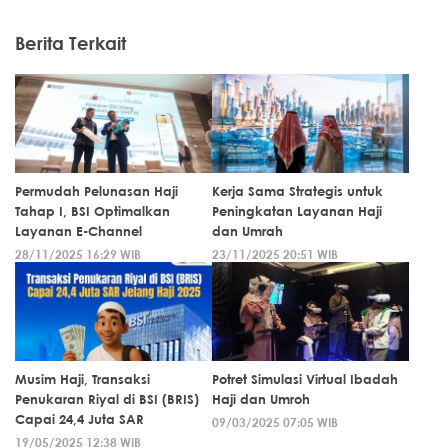
Berita Terkait
Permudah Pelunasan Haji
Kerja Sama Strategis untuk
Tahap I, BSI Optimalkan
Peningkatan Layanan Haji
Layanan E-Channel
dan Umrah
28/11/2025 16:29 WIB
23/11/2025 20:51 WIB
Musim Haji, Transaksi
Potret Simulasi Virtual Ibadah
Penukaran Riyal di BSI (BRIS)
Haji dan Umroh
Capai 24,4 Juta SAR
09/03/2025 07:05 WIB
19/05/2025 12:38 WIB