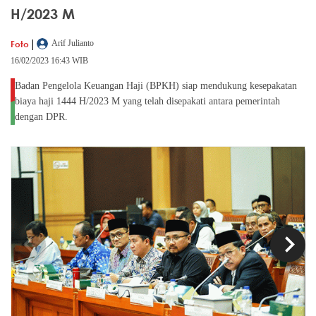
H/2023 M
|
Foto
Arif Julianto
16/02/2023 16:43 WIB
Badan Pengelola Keuangan Haji (BPKH) siap mendukung kesepakatan
biaya haji 1444 H/2023 M yang telah disepakati antara pemerintah
dengan DPR.
chevron_left
chevron_right