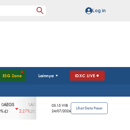
Log in
ESG Zone
Lainnya
IDXC LIVE
GS
AGII
AGRO
AGRS
AHAP
AIM
1
100
4
0
2
03.15 WIB
Lihat Data Pasar
2.27%
3.39%
2.63%
0%
2.04%
2850
148
24/07/2026
62
96
360