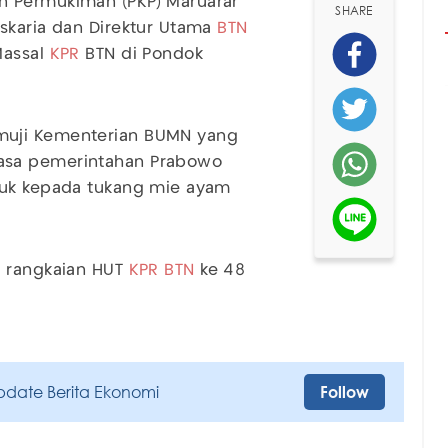
 Permukiman (PKP) Maruarar
SHARE
skaria dan Direktur Utama
BTN
Massal
KPR
BTN di Pondok
muji Kementerian BUMN yang
asa pemerintahan Prabowo
suk kepada tukang mie ayam
n rangkaian HUT
KPR BTN
ke 48
pdate Berita Ekonomi
Follow