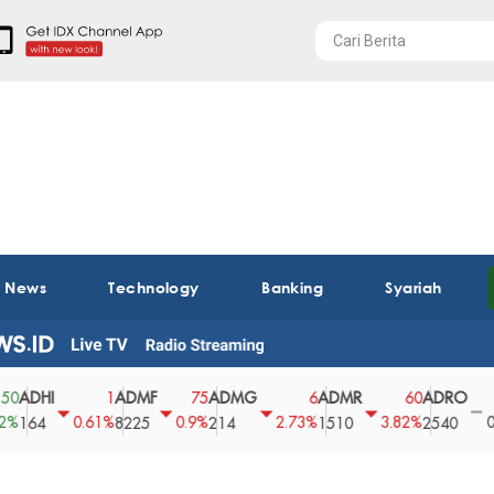
t News
Technology
Banking
Syariah
HI
ADMF
ADMG
ADMR
ADRO
AE
1
75
6
60
0
0.61%
0.9%
2.73%
3.82%
0%
4
8225
214
1510
2540
43