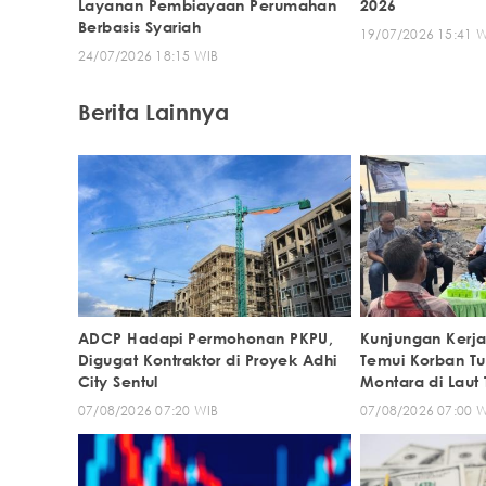
Layanan Pembiayaan Perumahan
2026
Berbasis Syariah
19/07/2026 15:41 
24/07/2026 18:15 WIB
Berita Lainnya
ADCP Hadapi Permohonan PKPU,
Kunjungan Kerja
Digugat Kontraktor di Proyek Adhi
Temui Korban T
City Sentul
Montara di Laut 
07/08/2026 07:20 WIB
07/08/2026 07:00 