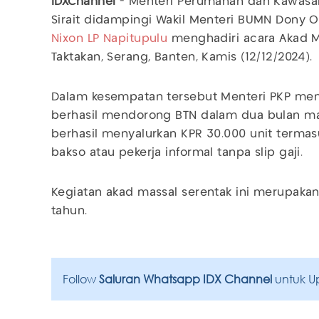
IDXChannel
- Menteri Perumahan dan Kawasan
Sirait didampingi Wakil Menteri BUMN Dony O
Nixon LP Napitupulu
menghadiri acara Akad 
Taktakan, Serang, Banten, Kamis (12/12/2024).
Dalam kesempatan tersebut Menteri PKP me
berhasil mendorong BTN dalam dua bulan m
berhasil menyalurkan KPR 30.000 unit terma
bakso atau pekerja informal tanpa slip gaji.
Kegiatan akad massal serentak ini merupaka
tahun.
Follow
Saluran Whatsapp IDX Channel
untuk U