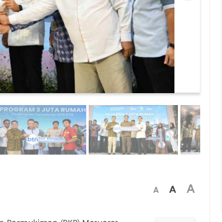
A
A
A