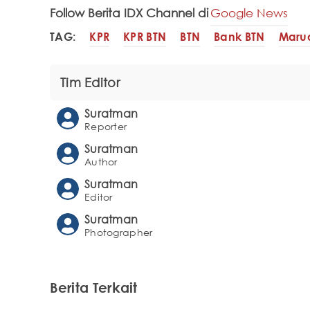
Follow Berita IDX Channel di
Google News
TAG:
KPR
KPR BTN
BTN
Bank BTN
Marua
Tim Editor
Suratman
Reporter
Suratman
Author
Suratman
Editor
Suratman
Photographer
Berita Terkait