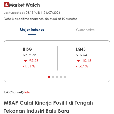
Market Watch
Last updated : 03.18 WIB | 24/07/2026
Data is a realtime snapshot, delayed at 10 minutes
Major Indexes
Currencies
IHSG
LQ45
6219.73
616.64
-95.58
-10.48
-1.51 %
-1.67 %
IDX Channel
Foto
MBAP Catat Kinerja Positif di Tengah
Tekanan Industri Batu Bara