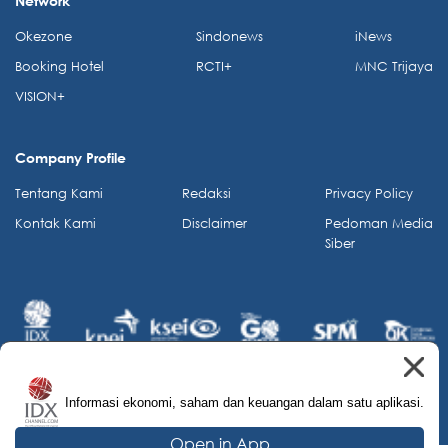
Network
Okezone
Sindonews
iNews
Booking Hotel
RCTI+
MNC Trijaya
VISION+
Company Profile
Tentang Kami
Redaksi
Privacy Policy
Kontak Kami
Disclaimer
Pedoman Media
Siber
Informasi ekonomi, saham dan keuangan dalam satu aplikasi.
© 2026 IDX Channel. All Rights Reserved.
Open in App