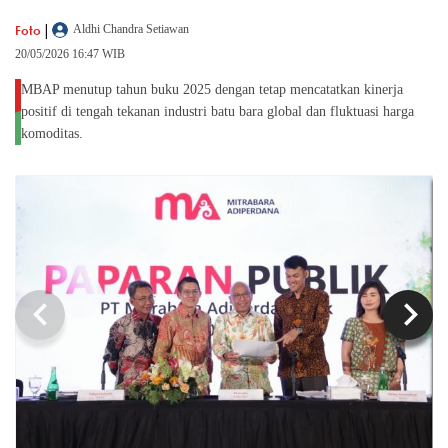
|
Foto
Aldhi Chandra Setiawan
20/05/2026 16:47 WIB
MBAP menutup tahun buku 2025 dengan tetap mencatatkan kinerja
positif di tengah tekanan industri batu bara global dan fluktuasi harga
komoditas.
chevron_left
chevron_right