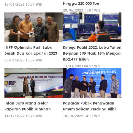
Hingga 220.000 Ton
18/06/2026 10:39 WIB
20/06/2023 11:01 WIB
INPP Optimistis Raih Laba
Kinerja Positif 2022, Laba Tahun
Bersih Dua Kali Lipat di 2023
Berjalan SIG Naik 18% Menjadi
Rp2,499 Triliun
08/06/2023 13:37 WIB
13/03/2023 04:57 WIB
Intan Baru Prana Gelar
Paparan Publik Penawaran
Paparan Publik Tahunan
Umum Saham Perdana Blibli
14/12/2022 18:28 WIB
18/10/2022 14:11 WIB