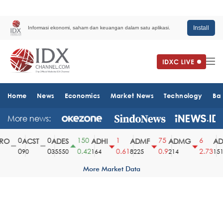
Install
Informasi ekonomi, saham dan keuangan dalam satu aplikasi.
Home
News
Economics
Market News
Technology
Ba
More news:
0
0
150
1
75
6
O
ACST
ADES
ADHI
ADMF
ADMG
ADM
0
0
0.42
0.61
0.9
2.73
90
35550
164
8225
214
1510
More Market Data