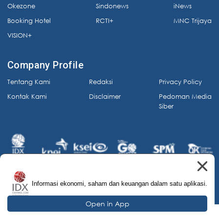
Okezone
Sindonews
iNews
Booking Hotel
RCTI+
MNC Trijaya
VISION+
Company Profile
Tentang Kami
Redaksi
Privacy Policy
Kontak Kami
Disclaimer
Pedoman Media
Siber
Informasi ekonomi, saham dan keuangan dalam satu aplikasi.
© 2026 IDX Channel. All Rights Reserved.
Open in App