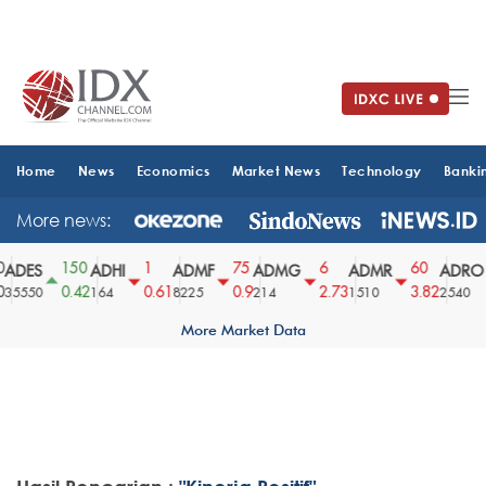
Home
News
Economics
Market News
Technology
Banki
More news:
150
1
75
6
60
ADES
ADHI
ADMF
ADMG
ADMR
ADRO
0.42
0.61
0.9
2.73
3.82
35550
164
8225
214
1510
2540
More Market Data