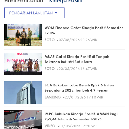
Hasil Pencarian :
"Kinerja Positif"
arrow_drop_down
PENCARIAN LANJUTAN
WOM Finance Catat Kinerja Positif Semester
I 2026
·
FOTO
07/08/2026 20:26 WIB
MBAP Catat Kinerja Positif di Tengah
Tekanan Industri Batu Bara
·
FOTO
20/05/2026 16:47 WIB
BCA Bukukan Laba Bersih Rp57,5 Triliun
Sepanjang 2025, Tumbuh 4,9 Persen
·
BANKING
27/01/2026 17:18 WIB
IMPC Bukukan Kinerja Positif, AMMN Rugi
Rp2,44 Triliun di Semester I-2025
·
VIDEO
01/08/2025 15:20 WIB