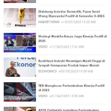
Didukung Investor Domestik, Pasar Surat
Utang Diproyeksi Positif di Semester II-2025
·
MARKET NEWS
10/07/2025 13:35 WIB
Strategi Waskita Karya Jaga Kinerja Positif di
2025
·
VIDEO
11/06/2025 17:32 WIB
Kontribusi Industri Nonmigas Masih Tinggi di
Tengah Gempuran Produk Impor Murah
·
ECONOMICS
05/05/2025 19:00 WIB
TRIS Mengincar Pertumbuhan Kinerja Positif
di 2025
·
VIDEO
21/04/2025 15:53 WIB
APEX Optimistis Lanjutkan Pertumbuhan