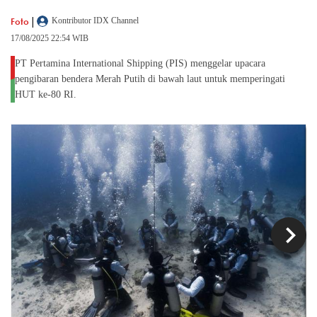
|
Foto
Kontributor IDX Channel
17/08/2025 22:54 WIB
PT Pertamina International Shipping (PIS) menggelar upacara
pengibaran bendera Merah Putih di bawah laut untuk memperingati
HUT ke-80 RI.
chevron_left
chevron_right