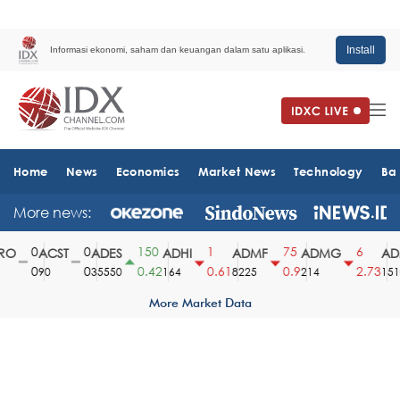
Install
Informasi ekonomi, saham dan keuangan dalam satu aplikasi.
Home
News
Economics
Market News
Technology
Ba
More news:
0
0
150
1
75
6
O
ACST
ADES
ADHI
ADMF
ADMG
ADM
0
0
0.42
0.61
0.9
2.73
90
35550
164
8225
214
1510
More Market Data