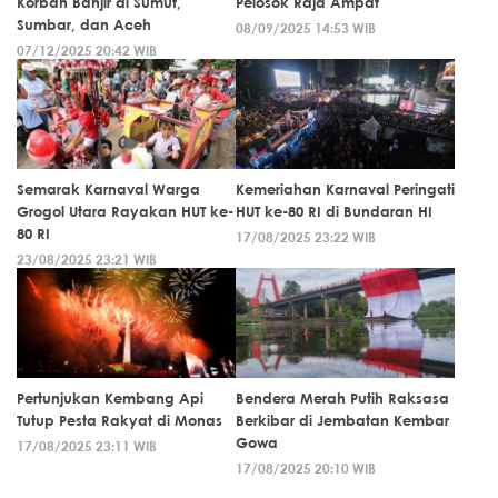
Korban Banjir di Sumut,
Pelosok Raja Ampat
Sumbar, dan Aceh
08/09/2025 14:53 WIB
07/12/2025 20:42 WIB
Semarak Karnaval Warga
Kemeriahan Karnaval Peringati
Grogol Utara Rayakan HUT ke-
HUT ke-80 RI di Bundaran HI
80 RI
17/08/2025 23:22 WIB
23/08/2025 23:21 WIB
Pertunjukan Kembang Api
Bendera Merah Putih Raksasa
Tutup Pesta Rakyat di Monas
Berkibar di Jembatan Kembar
Gowa
17/08/2025 23:11 WIB
17/08/2025 20:10 WIB