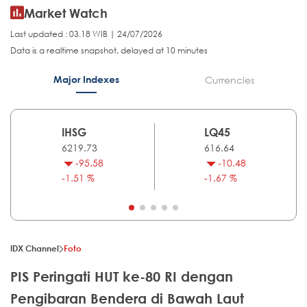
Market Watch
Last updated : 03.18 WIB | 24/07/2026
Data is a realtime snapshot, delayed at 10 minutes
Major Indexes
Currencies
IHSG
LQ45
6219.73
616.64
-95.58
-10.48
-1.51 %
-1.67 %
IDX Channel
Foto
PIS Peringati HUT ke-80 RI dengan
Pengibaran Bendera di Bawah Laut